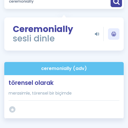
Puan Hesaplama
Rehberlik Aracı
Ceremonially
ÖSYM Sınav Takvimi
sesli dinle
Kampanyalar
Blog
ceremonially (adv)
İngilizce Gramer
törensel olarak
merasimle, törensel bir biçimde