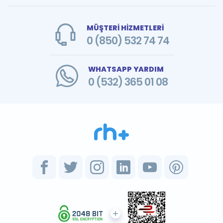
MÜŞTERİ HİZMETLERİ
0 (850) 532 74 74
WHATSAPP YARDIM
0 (532) 365 01 08