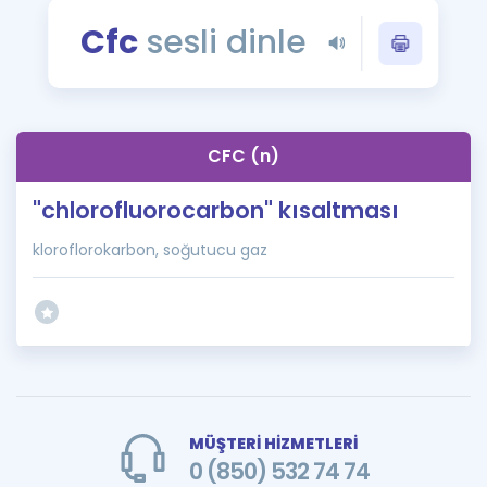
Puan Hesaplama
Cfc
sesli dinle
Rehberlik Aracı
ÖSYM Sınav Takvimi
CFC (n)
Kampanyalar
"chlorofluorocarbon" kısaltması
Blog
kloroflorokarbon, soğutucu gaz
İngilizce Gramer
MÜŞTERİ HİZMETLERİ
0 (850) 532 74 74