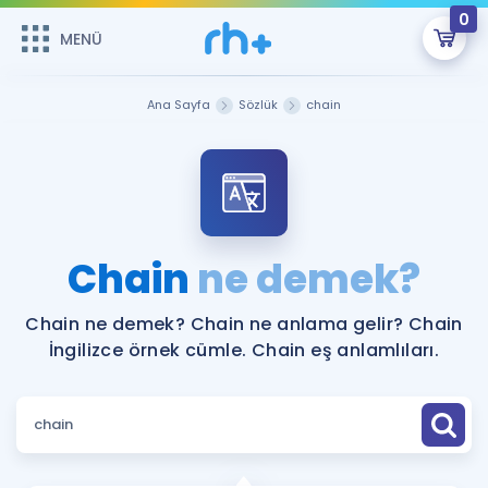
0
MENÜ
MENÜ
Üye Girişi
Ana Sayfa
Sözlük
chain
Online Dersler
Sepetin Şu An Boş.
Çalışma Paketleri
Remzi Hoca ile seni sınava hazırlayacak onlarca eğitim seni
bekliyor!
Kitaplar ve Kaynaklar
GİRİŞ YAP
Chain
ne demek?
Katılımcı Görüşleri
Şifremi Hatırlamıyorum
Chain ne demek? Chain ne anlama gelir? Chain
İngilizce örnek cümle. Chain eş anlamlıları.
ÜYE DEĞİLİM
Faydalı Araçlar
Ücretsiz Kaynaklar
Blog
İngilizce Gramer
Hakkımızda
Kariyer
Sözlük
Soru & Cevap
İletişim