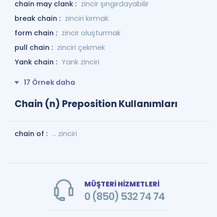
chain may clank :
zincir şıngırdayabilir
break chain :
zinciri kırmak
form chain :
zincir oluşturmak
pull chain :
zinciri çekmek
Yank chain :
Yank zinciri
17 Örnek daha
Chain (n) Preposition Kullanımları
chain of :
... zinciri
MÜŞTERİ HİZMETLERİ
0 (850) 532 74 74