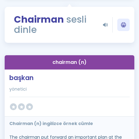
Puan Hesaplama
Chairman
sesli
Rehberlik Aracı
dinle
ÖSYM Sınav Takvimi
Kampanyalar
Blog
chairman (n)
İngilizce Gramer
başkan
yönetici
Chairman (n) ingilizce örnek cümle
The chairman put forward an important plan at the