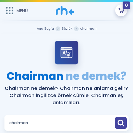
0
MENÜ
MENÜ
Üye Girişi
Ana Sayfa
Sözlük
chairman
Online Dersler
Sepetin Şu An Boş.
Çalışma Paketleri
Remzi Hoca ile seni sınava hazırlayacak onlarca eğitim seni
bekliyor!
Kitaplar ve Kaynaklar
GİRİŞ YAP
Chairman
ne demek?
Katılımcı Görüşleri
Şifremi Hatırlamıyorum
Chairman ne demek? Chairman ne anlama gelir?
Chairman İngilizce örnek cümle. Chairman eş
ÜYE DEĞİLİM
Faydalı Araçlar
anlamlıları.
Ücretsiz Kaynaklar
Blog
İngilizce Gramer
Hakkımızda
Kariyer
Sözlük
Soru & Cevap
İletişim