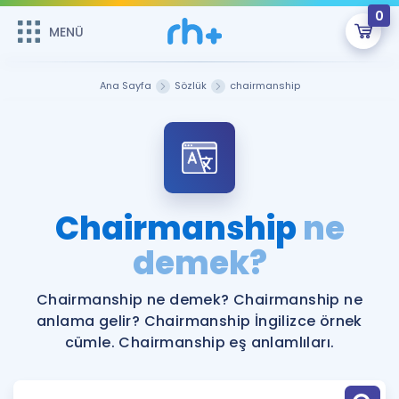
0
MENÜ
MENÜ
Üye Girişi
Ana Sayfa
Sözlük
chairmanship
Online Dersler
Sepetin Şu An Boş.
Çalışma Paketleri
Remzi Hoca ile seni sınava hazırlayacak onlarca eğitim seni
bekliyor!
Kitaplar ve Kaynaklar
GİRİŞ YAP
Chairmanship
ne
Katılımcı Görüşleri
demek?
Şifremi Hatırlamıyorum
ÜYE DEĞİLİM
Faydalı Araçlar
Chairmanship ne demek? Chairmanship ne
anlama gelir? Chairmanship İngilizce örnek
Ücretsiz Kaynaklar
Blog
İngilizce Gramer
cümle. Chairmanship eş anlamlıları.
Hakkımızda
Kariyer
Sözlük
Soru & Cevap
İletişim