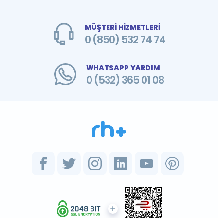
MÜŞTERİ HİZMETLERİ
0 (850) 532 74 74
WHATSAPP YARDIM
0 (532) 365 01 08