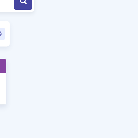
a Özel Fırsatlar
ınavlarla İlgili Haberler
er
 ve Konu Anlatımı