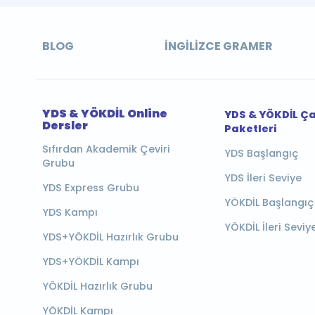
BLOG
İNGILIZCE GRAMER
YDS & YÖKDİL Online
YDS & YÖKDİL Ç
Dersler
Paketleri
Sıfırdan Akademik Çeviri
YDS Başlangıç
Grubu
YDS İleri Seviye
YDS Express Grubu
YÖKDİL Başlangıç
YDS Kampı
YÖKDİL İleri Seviy
YDS+YÖKDİL Hazırlık Grubu
YDS+YÖKDİL Kampı
YÖKDİL Hazırlık Grubu
YÖKDİL Kampı