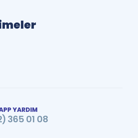
limeler
PP YARDIM
2) 365 01 08