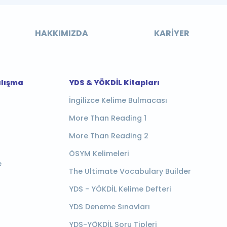
HAKKIMIZDA
KARIYER
alışma
YDS & YÖKDİL Kitapları
İngilizce Kelime Bulmacası
More Than Reading 1
More Than Reading 2
ÖSYM Kelimeleri
e
The Ultimate Vocabulary Builder
YDS - YÖKDİL Kelime Defteri
YDS Deneme Sınavları
YDS-YÖKDİL Soru Tipleri