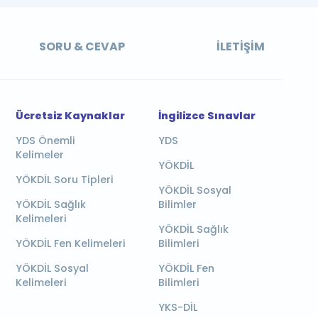
SORU & CEVAP
İLETIŞIM
Ücretsiz Kaynaklar
İngilizce Sınavlar
YDS Önemli
YDS
Kelimeler
YÖKDİL
YÖKDİL Soru Tipleri
YÖKDİL Sosyal
YÖKDİL Sağlık
Bilimler
Kelimeleri
YÖKDİL Sağlık
YÖKDİL Fen Kelimeleri
Bilimleri
YÖKDİL Sosyal
YÖKDİL Fen
Kelimeleri
Bilimleri
YKS-DİL