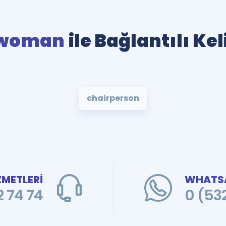
rwoman
ile Bağlantılı Ke
chairperson
ZMETLERİ
WHATSA
 74 74
0 (53