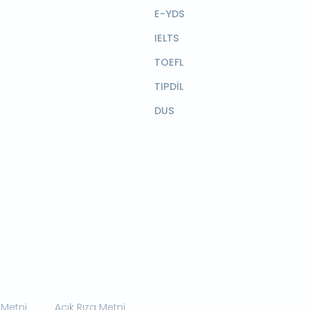
E-YDS
IELTS
TOEFL
TIPDİL
DUS
 Metni
Açık Rıza Metni