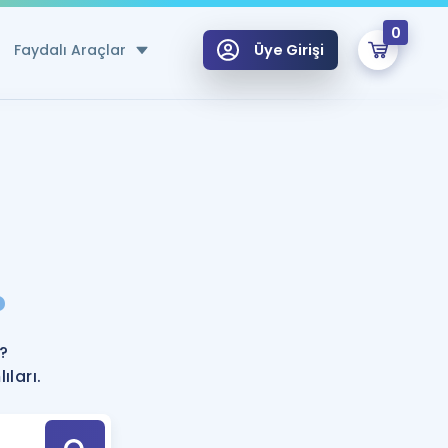
0
Faydalı Araçlar
Üye Girişi
klar
n Ücretsiz Kaynaklar
 için Özel Sözlük
Sepetin Şu An Boş.
ma
?
uan Hesaplama Aracı
i Hoca ile seni sınava hazırlayacak onlarca eğitim seni bekliyor!
Şifremi Hatırlamıyorum
GİRİŞ YAP
?
azırlananlar için Öneriler
ları.
kvimi
ÜYE DEĞİLİM
arı Tek Takvimde