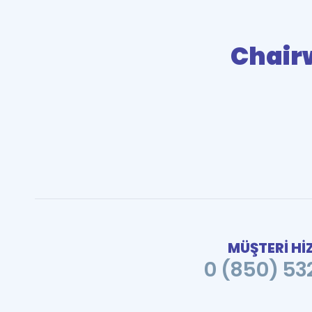
Chai
MÜŞTERİ Hİ
0 (850) 532