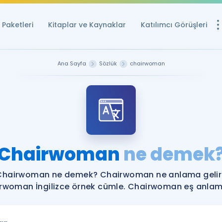
Paketleri
Kitaplar ve Kaynaklar
Katılımcı Görüşleri
Ücretsiz Kayna
Ana Sayfa
Sözlük
chairwoman
YDS ve YÖKDİL içi
Sözlük
İngilizce Sınavları
Puan Hesapla
Chairwoman
ne demek
YDS ve YÖKDİL P
Remz
Rehberlik Aracı
Chairwoman ne demek? Chairwoman ne anlama gelir
YDS ve YÖKDİL'e H
rwoman İngilizce örnek cümle. Chairwoman eş anlamlı
ÖSYM Sınav Ta
Tüm ÖSYM Sınavl