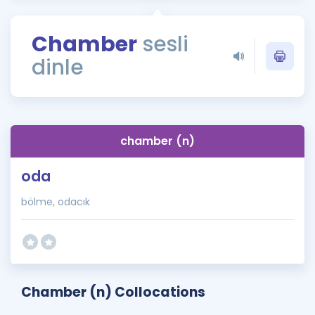
Puan Hesaplama
Chamber
sesli
Rehberlik Aracı
dinle
ÖSYM Sınav Takvimi
Kampanyalar
Blog
chamber (n)
İngilizce Gramer
oda
bölme, odacık
Chamber (n) Collocations