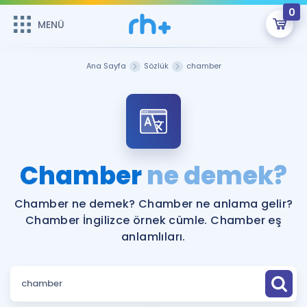
0
MENÜ
MENÜ
Üye Girişi
Ana Sayfa
Sözlük
chamber
Online Dersler
Sepetin Şu An Boş.
Çalışma Paketleri
Remzi Hoca ile seni sınava hazırlayacak onlarca eğitim seni
bekliyor!
Kitaplar ve Kaynaklar
GİRİŞ YAP
Chamber
ne demek?
Katılımcı Görüşleri
Şifremi Hatırlamıyorum
Chamber ne demek? Chamber ne anlama gelir?
Chamber İngilizce örnek cümle. Chamber eş
ÜYE DEĞİLİM
Faydalı Araçlar
anlamlıları.
Ücretsiz Kaynaklar
Blog
İngilizce Gramer
Hakkımızda
Kariyer
Sözlük
Soru & Cevap
İletişim