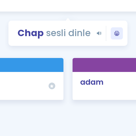
Kampanyalar
Eğitim ve Kitaplar
Blog
Chap
sesli dinle
YDS - YÖKDİL Tüm S
İngilizce Gram
İngilizce Gramer
)
adam