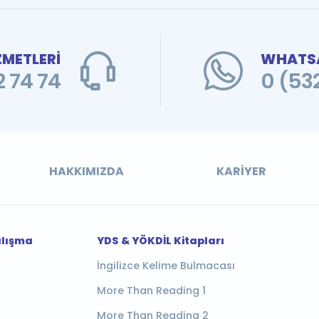
ZMETLERİ
WHATSA
 74 74
0 (53
HAKKIMIZDA
KARIYER
alışma
YDS & YÖKDİL Kitapları
İngilizce Kelime Bulmacası
More Than Reading 1
More Than Reading 2