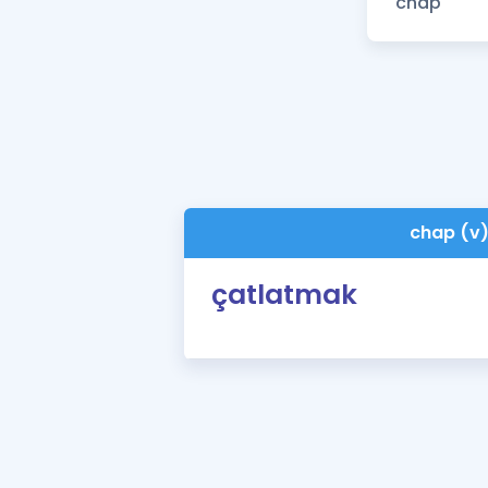
chap (v
çatlatmak