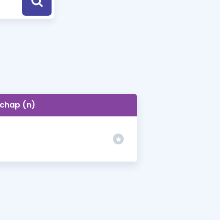
a Özel Fırsatlar
ınavlarla İlgili Haberler
er
 ve Konu Anlatımı
chap (n)