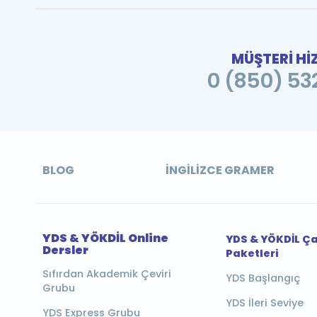
MÜŞTERİ Hİ
0 (850) 532
BLOG
İNGILIZCE GRAMER
YDS & YÖKDİL Online
YDS & YÖKDİL Ç
Dersler
Paketleri
Sıfırdan Akademik Çeviri
YDS Başlangıç
Grubu
YDS İleri Seviye
YDS Express Grubu