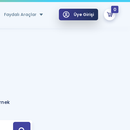
0
Faydalı Araçlar
Üye Girişi
klar
n Ücretsiz Kaynaklar
 için Özel Sözlük
Sepetin Şu An Boş.
ma
uan Hesaplama Aracı
i Hoca ile seni sınava hazırlayacak onlarca eğitim seni bekliyor!
Şifremi Hatırlamıyorum
GİRİŞ YAP
rnek
azırlananlar için Öneriler
kvimi
ÜYE DEĞİLİM
arı Tek Takvimde