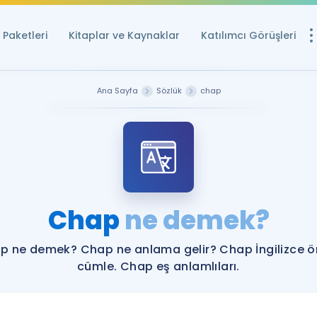
Paketleri
Kitaplar ve Kaynaklar
Katılımcı Görüşleri
Ücretsiz Kayna
Ana Sayfa
Sözlük
chap
YDS ve YÖKDİL içi
Sözlük
İngilizce Sınavları
Puan Hesapla
Chap
ne demek?
YDS ve YÖKDİL P
Remz
Rehberlik Aracı
p ne demek? Chap ne anlama gelir? Chap İngilizce ö
YDS ve YÖKDİL'e H
cümle. Chap eş anlamlıları.
ÖSYM Sınav Ta
Tüm ÖSYM Sınavl