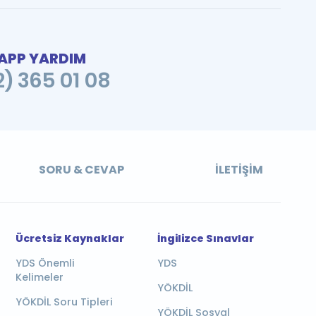
PP YARDIM
2) 365 01 08
SORU & CEVAP
İLETIŞIM
Ücretsiz Kaynaklar
İngilizce Sınavlar
YDS Önemli
YDS
Kelimeler
YÖKDİL
YÖKDİL Soru Tipleri
YÖKDİL Sosyal