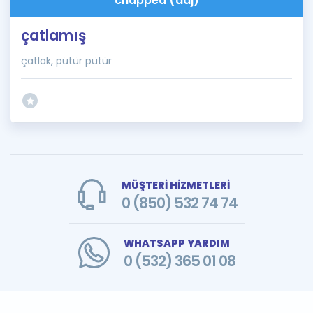
chapped (adj)
çatlamış
çatlak, pütür pütür
MÜŞTERİ HİZMETLERİ
0 (850) 532 74 74
WHATSAPP YARDIM
0 (532) 365 01 08