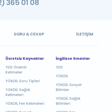
2) 365 01 08
SORU & CEVAP
İLETIŞIM
Ücretsiz Kaynaklar
İngilizce Sınavlar
YDS Önemli
YDS
Kelimeler
YÖKDİL
YÖKDİL Soru Tipleri
YÖKDİL Sosyal
YÖKDİL Sağlık
Bilimler
Kelimeleri
YÖKDİL Sağlık
YÖKDİL Fen Kelimeleri
Bilimleri