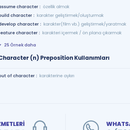
assume character :
özellik almak
build character :
karakter geliştirmek/oluşturmak
develop character :
karakter(film vb.) geliştirmek/yaratmak
feature character :
karakteri içermek / ön plana çıkarmak
25 Örnek daha
Character (n) Preposition Kullanımları
out of character :
karakterine aykırı
ZMETLERİ
WHATSA