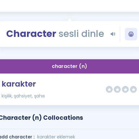
Kampanyalar
Eğitim ve Kitaplar
Blog
Character
sesli dinle
YDS - YÖKDİL Tüm S
İngilizce Gram
İngilizce Gramer
character (n)
karakter
kişilik, şahsiyet, şahıs
Character (n) Collocations
add character :
karakter eklemek