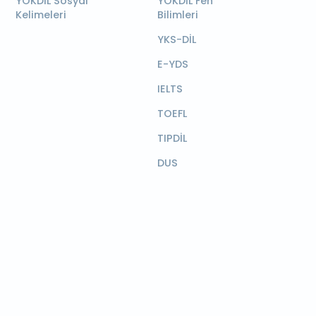
YÖKDİL Sosyal
YÖKDİL Fen
Kelimeleri
Bilimleri
YKS-DİL
E-YDS
IELTS
TOEFL
TIPDİL
DUS