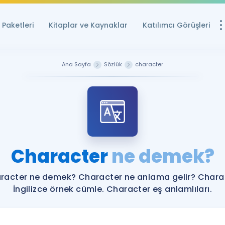
Paketleri
Kitaplar ve Kaynaklar
Katılımcı Görüşleri
Ücretsiz Kayna
Ana Sayfa
Sözlük
character
YDS ve YÖKDİL içi
Sözlük
İngilizce Sınavları
Puan Hesapla
Character
ne demek?
YDS ve YÖKDİL P
Remz
Rehberlik Aracı
racter ne demek? Character ne anlama gelir? Chara
YDS ve YÖKDİL'e H
İngilizce örnek cümle. Character eş anlamlıları.
ÖSYM Sınav Ta
Tüm ÖSYM Sınavl