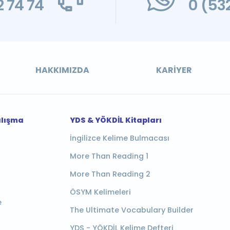
 74 74
0 (53
HAKKIMIZDA
KARIYER
alışma
YDS & YÖKDİL Kitapları
İngilizce Kelime Bulmacası
More Than Reading 1
More Than Reading 2
ÖSYM Kelimeleri
e
The Ultimate Vocabulary Builder
YDS - YÖKDİL Kelime Defteri