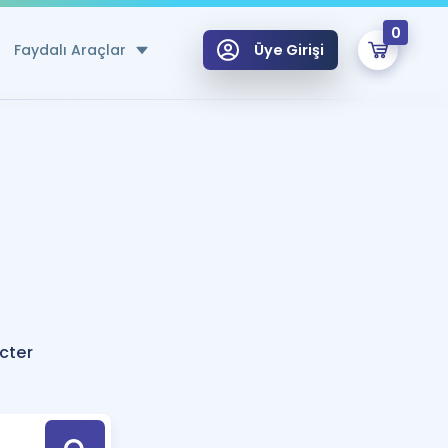
0
Faydalı Araçlar
Üye Girişi
klar
n Ücretsiz Kaynaklar
 için Özel Sözlük
Sepetin Şu An Boş.
ma
uan Hesaplama Aracı
i Hoca ile seni sınava hazırlayacak onlarca eğitim seni bekliyor!
Şifremi Hatırlamıyorum
GİRİŞ YAP
cter
azırlananlar için Öneriler
kvimi
ÜYE DEĞİLİM
arı Tek Takvimde