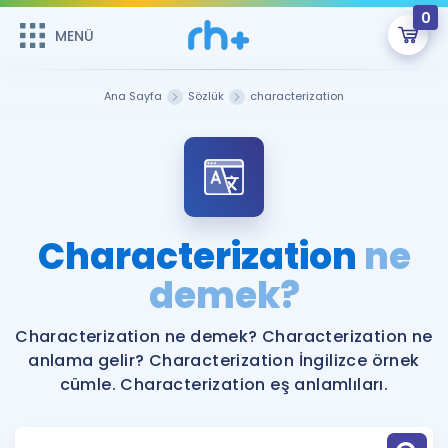
0
MENÜ
MENÜ
Üye Girişi
Ana Sayfa
Sözlük
characterization
Online Dersler
Sepetin Şu An Boş.
Çalışma Paketleri
Remzi Hoca ile seni sınava hazırlayacak onlarca eğitim seni
bekliyor!
Kitaplar ve Kaynaklar
GİRİŞ YAP
Characterization
ne
Katılımcı Görüşleri
demek?
Şifremi Hatırlamıyorum
ÜYE DEĞİLİM
Faydalı Araçlar
Characterization ne demek? Characterization ne
anlama gelir? Characterization İngilizce örnek
Ücretsiz Kaynaklar
Blog
İngilizce Gramer
cümle. Characterization eş anlamlıları.
Hakkımızda
Kariyer
Sözlük
Soru & Cevap
İletişim