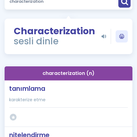
Puan Hesaplama
Rehberlik Aracı
Characterization
ÖSYM Sınav Takvimi
sesli dinle
Kampanyalar
Blog
characterization (n)
İngilizce Gramer
tanımlama
karakterize etme
nitelendirme