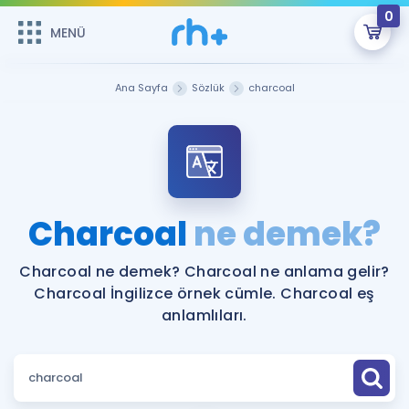
0
MENÜ
MENÜ
Üye Girişi
Ana Sayfa
Sözlük
charcoal
Online Dersler
Sepetin Şu An Boş.
Çalışma Paketleri
Remzi Hoca ile seni sınava hazırlayacak onlarca eğitim seni
bekliyor!
Kitaplar ve Kaynaklar
GİRİŞ YAP
Charcoal
ne demek?
Katılımcı Görüşleri
Şifremi Hatırlamıyorum
Charcoal ne demek? Charcoal ne anlama gelir?
Charcoal İngilizce örnek cümle. Charcoal eş
ÜYE DEĞİLİM
Faydalı Araçlar
anlamlıları.
Ücretsiz Kaynaklar
Blog
İngilizce Gramer
Hakkımızda
Kariyer
Sözlük
Soru & Cevap
İletişim