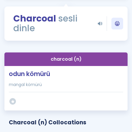
Puan Hesaplama
Charcoal
sesli
Rehberlik Aracı
dinle
ÖSYM Sınav Takvimi
Kampanyalar
Blog
charcoal (n)
İngilizce Gramer
odun kömürü
mangal kömürü
Charcoal (n) Collocations