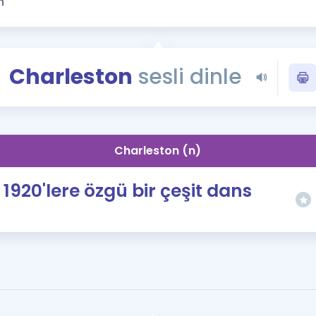
Kampanyalar
Eğitim ve Kitaplar
Blog
Charleston
sesli dinle
YDS - YÖKDİL Tüm S
İngilizce Gram
İngilizce Gramer
Charleston (n)
1920'lere özgü bir çeşit dans