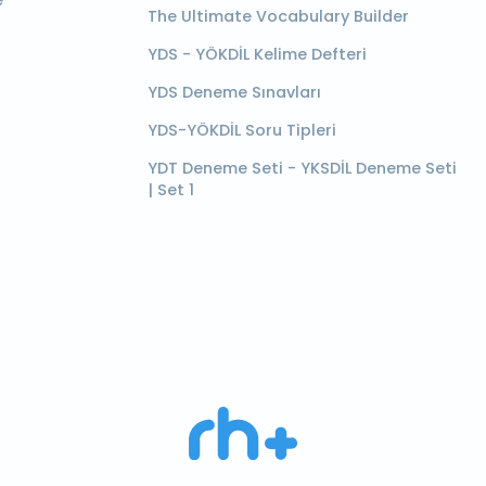
e
The Ultimate Vocabulary Builder
YDS - YÖKDİL Kelime Defteri
YDS Deneme Sınavları
YDS-YÖKDİL Soru Tipleri
YDT Deneme Seti - YKSDİL Deneme Seti
| Set 1