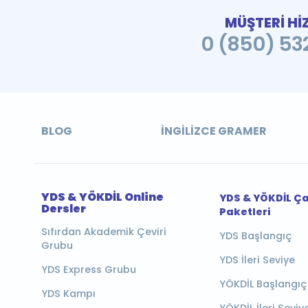
MÜŞTERİ Hİ
0 (850) 532
BLOG
İNGILIZCE GRAMER
YDS & YÖKDİL Online
YDS & YÖKDİL Ç
Dersler
Paketleri
Sıfırdan Akademik Çeviri
YDS Başlangıç
Grubu
YDS İleri Seviye
YDS Express Grubu
YÖKDİL Başlangıç
YDS Kampı