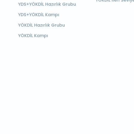
YÖKDİL İleri Seviy
YDS+YÖKDİL Hazırlık Grubu
YDS+YÖKDİL Kampı
YÖKDİL Hazırlık Grubu
YÖKDİL Kampı