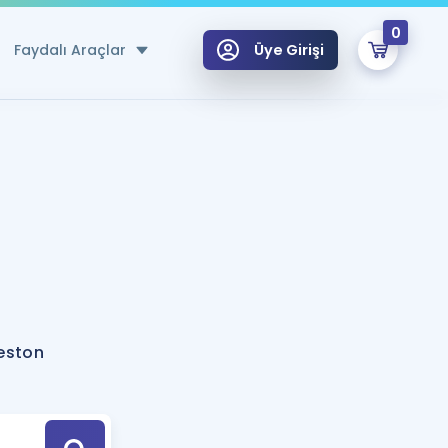
0
Faydalı Araçlar
Üye Girişi
klar
n Ücretsiz Kaynaklar
 için Özel Sözlük
Sepetin Şu An Boş.
ma
uan Hesaplama Aracı
i Hoca ile seni sınava hazırlayacak onlarca eğitim seni bekliyor!
Şifremi Hatırlamıyorum
GİRİŞ YAP
eston
azırlananlar için Öneriler
kvimi
ÜYE DEĞİLİM
arı Tek Takvimde