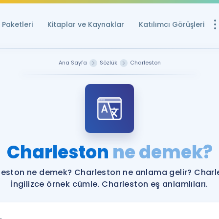
Paketleri
Kitaplar ve Kaynaklar
Katılımcı Görüşleri
Ücretsiz Kayna
Ana Sayfa
Sözlük
Charleston
YDS ve YÖKDİL içi
Sözlük
İngilizce Sınavları
Puan Hesapla
Charleston
ne demek?
YDS ve YÖKDİL P
Remz
Rehberlik Aracı
leston ne demek? Charleston ne anlama gelir? Charl
YDS ve YÖKDİL'e H
İngilizce örnek cümle. Charleston eş anlamlıları.
ÖSYM Sınav Ta
Tüm ÖSYM Sınavl