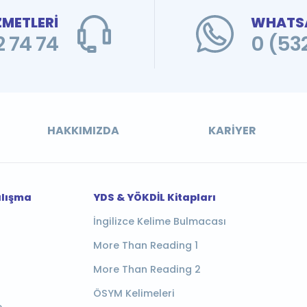
ZMETLERİ
WHATSA
 74 74
0 (53
HAKKIMIZDA
KARIYER
alışma
YDS & YÖKDİL Kitapları
İngilizce Kelime Bulmacası
More Than Reading 1
More Than Reading 2
ÖSYM Kelimeleri