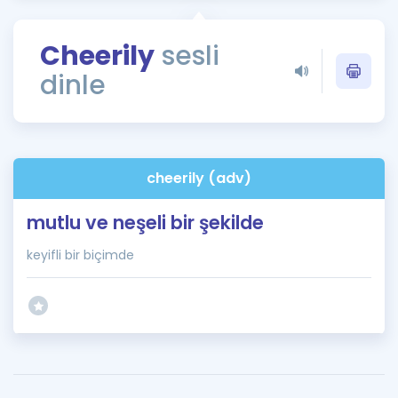
Puan Hesaplama
Cheerily
sesli
Rehberlik Aracı
dinle
ÖSYM Sınav Takvimi
Kampanyalar
Blog
cheerily (adv)
İngilizce Gramer
mutlu ve neşeli bir şekilde
keyifli bir biçimde