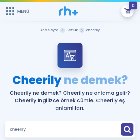
0
MENÜ
MENÜ
Üye Girişi
Ana Sayfa
Sözlük
cheerily
Online Dersler
Sepetin Şu An Boş.
Çalışma Paketleri
Remzi Hoca ile seni sınava hazırlayacak onlarca eğitim seni
bekliyor!
Kitaplar ve Kaynaklar
GİRİŞ YAP
Cheerily
ne demek?
Katılımcı Görüşleri
Şifremi Hatırlamıyorum
Cheerily ne demek? Cheerily ne anlama gelir?
Cheerily İngilizce örnek cümle. Cheerily eş
ÜYE DEĞİLİM
Faydalı Araçlar
anlamlıları.
Ücretsiz Kaynaklar
Blog
İngilizce Gramer
Hakkımızda
Kariyer
Sözlük
Soru & Cevap
İletişim