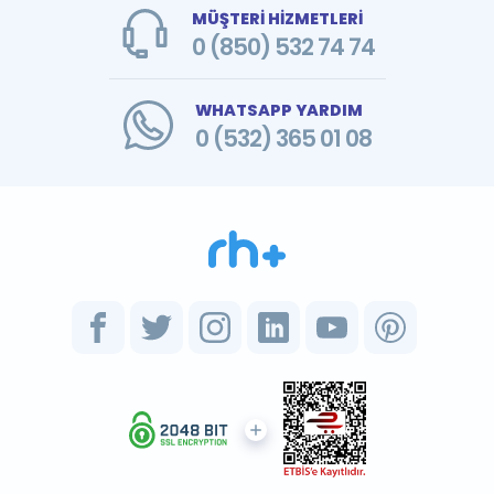
MÜŞTERİ HİZMETLERİ
0 (850) 532 74 74
WHATSAPP YARDIM
0 (532) 365 01 08