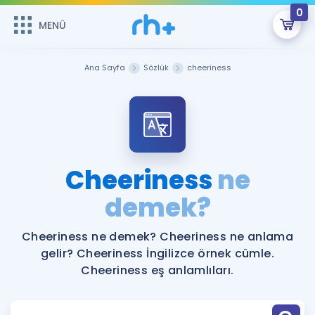
0
MENÜ
MENÜ
Üye Girişi
Ana Sayfa
Sözlük
cheeriness
Online Dersler
Sepetin Şu An Boş.
Çalışma Paketleri
Remzi Hoca ile seni sınava hazırlayacak onlarca eğitim seni
bekliyor!
Kitaplar ve Kaynaklar
GİRİŞ YAP
Cheeriness
ne
Katılımcı Görüşleri
demek?
Şifremi Hatırlamıyorum
ÜYE DEĞİLİM
Faydalı Araçlar
Cheeriness ne demek? Cheeriness ne anlama
gelir? Cheeriness İngilizce örnek cümle.
Ücretsiz Kaynaklar
Blog
İngilizce Gramer
Cheeriness eş anlamlıları.
Hakkımızda
Kariyer
Sözlük
Soru & Cevap
İletişim