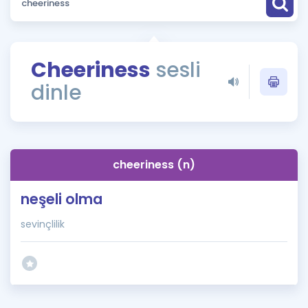
Puan Hesaplama
Rehberlik Aracı
Cheeriness
sesli
ÖSYM Sınav Takvimi
dinle
Kampanyalar
Blog
cheeriness (n)
İngilizce Gramer
neşeli olma
sevinçlilik