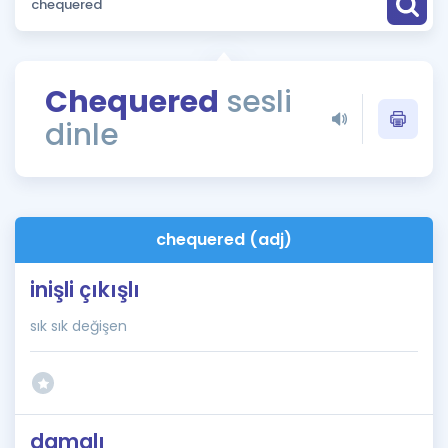
Puan Hesaplama
Rehberlik Aracı
Chequered
sesli
ÖSYM Sınav Takvimi
dinle
Kampanyalar
Blog
chequered (adj)
İngilizce Gramer
inişli çıkışlı
sık sık değişen
damalı