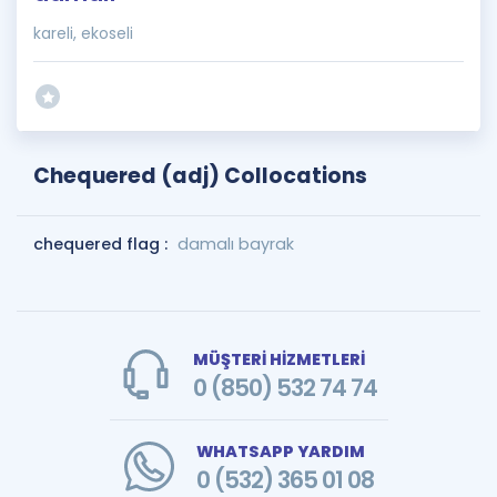
kareli, ekoseli
Chequered (adj) Collocations
chequered flag :
damalı bayrak
MÜŞTERİ HİZMETLERİ
0 (850) 532 74 74
WHATSAPP YARDIM
0 (532) 365 01 08