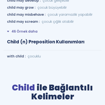
child may develop :
çocuk gelişebilir
child may grow :
çocuk büyüyebilir
child may misbehave :
çocuk yaramazlık yapabilir
child may scream :
çocuk çığlık atabilir
46 Örnek daha
Child (n) Preposition Kullanımları
with child :
çocuklu
Child
ile Bağlantılı
Kelimeler