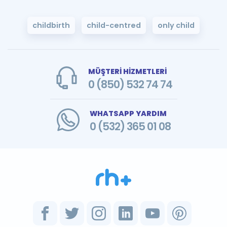
childbirth
child-centred
only child
MÜŞTERİ HİZMETLERİ
0 (850) 532 74 74
WHATSAPP YARDIM
0 (532) 365 01 08