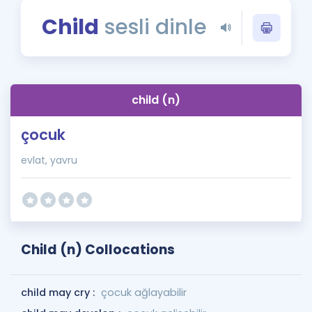
Puan Hesaplama
Child
sesli dinle
Rehberlik Aracı
ÖSYM Sınav Takvimi
child (n)
Kampanyalar
çocuk
Blog
evlat, yavru
İngilizce Gramer
Child (n) Collocations
child may cry :
çocuk ağlayabilir