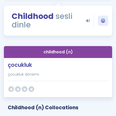
Puan Hesaplama
Childhood
sesli
Rehberlik Aracı
dinle
ÖSYM Sınav Takvimi
Kampanyalar
Blog
childhood (n)
İngilizce Gramer
çocukluk
çocukluk dönemi
Childhood (n) Collocations