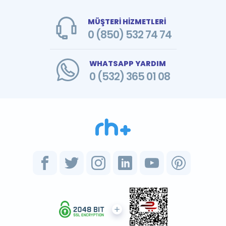
MÜŞTERİ HİZMETLERİ
0 (850) 532 74 74
WHATSAPP YARDIM
0 (532) 365 01 08