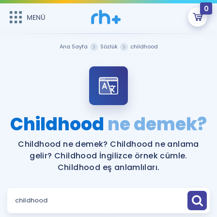
0
MENÜ
MENÜ
Üye Girişi
Ana Sayfa
Sözlük
childhood
Online Dersler
Sepetin Şu An Boş.
Çalışma Paketleri
Remzi Hoca ile seni sınava hazırlayacak onlarca eğitim seni
bekliyor!
Kitaplar ve Kaynaklar
GİRİŞ YAP
Childhood
ne demek?
Katılımcı Görüşleri
Şifremi Hatırlamıyorum
Childhood ne demek? Childhood ne anlama
gelir? Childhood İngilizce örnek cümle.
ÜYE DEĞİLİM
Faydalı Araçlar
Childhood eş anlamlıları.
Ücretsiz Kaynaklar
Blog
İngilizce Gramer
Hakkımızda
Kariyer
Sözlük
Soru & Cevap
İletişim