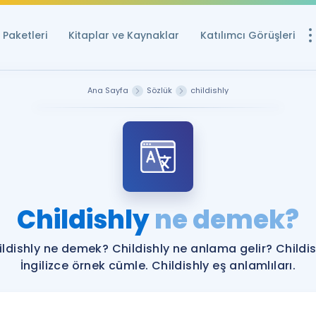
Paketleri
Kitaplar ve Kaynaklar
Katılımcı Görüşleri
Ücretsiz Kayna
Ana Sayfa
Sözlük
childishly
YDS ve YÖKDİL içi
Sözlük
İngilizce Sınavları
Puan Hesapla
Childishly
ne demek?
YDS ve YÖKDİL P
Remz
Rehberlik Aracı
ildishly ne demek? Childishly ne anlama gelir? Childis
YDS ve YÖKDİL'e H
İngilizce örnek cümle. Childishly eş anlamlıları.
ÖSYM Sınav Ta
Tüm ÖSYM Sınavl