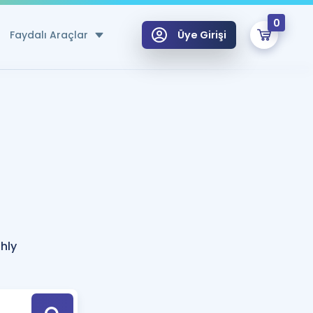
0
Faydalı Araçlar
Üye Girişi
klar
n Ücretsiz Kaynaklar
 için Özel Sözlük
Sepetin Şu An Boş.
ma
uan Hesaplama Aracı
i Hoca ile seni sınava hazırlayacak onlarca eğitim seni bekliyor!
Şifremi Hatırlamıyorum
GİRİŞ YAP
hly
azırlananlar için Öneriler
kvimi
ÜYE DEĞİLİM
arı Tek Takvimde