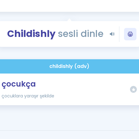
Kampanyalar
Eğitim ve Kitaplar
Blog
Childishly
sesli dinle
YDS - YÖKDİL Tüm S
İngilizce Gram
İngilizce Gramer
childishly (adv)
çocukça
çocuklara yaraşır şekilde