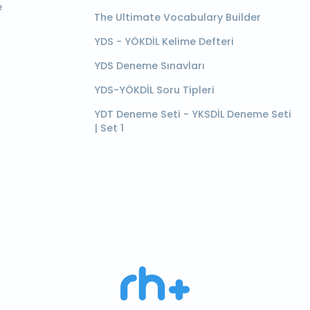
e
The Ultimate Vocabulary Builder
YDS - YÖKDİL Kelime Defteri
YDS Deneme Sınavları
YDS-YÖKDİL Soru Tipleri
YDT Deneme Seti - YKSDİL Deneme Seti
| Set 1