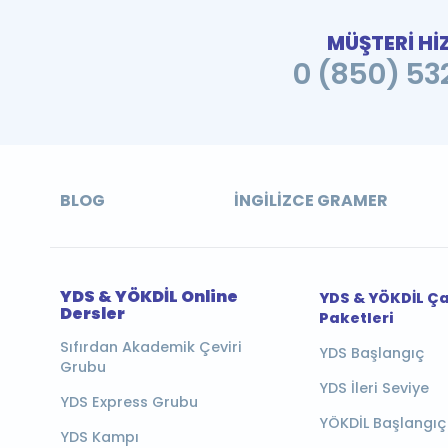
MÜŞTERİ Hİ
0 (850) 532
BLOG
İNGILIZCE GRAMER
YDS & YÖKDİL Online
YDS & YÖKDİL Ç
Dersler
Paketleri
Sıfırdan Akademik Çeviri
YDS Başlangıç
Grubu
YDS İleri Seviye
YDS Express Grubu
YÖKDİL Başlangıç
YDS Kampı