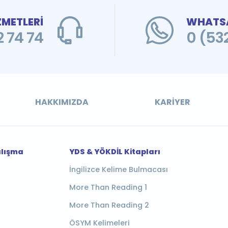
ZMETLERİ
WHATSA
 74 74
0 (53
HAKKIMIZDA
KARIYER
alışma
YDS & YÖKDİL Kitapları
İngilizce Kelime Bulmacası
More Than Reading 1
More Than Reading 2
ÖSYM Kelimeleri