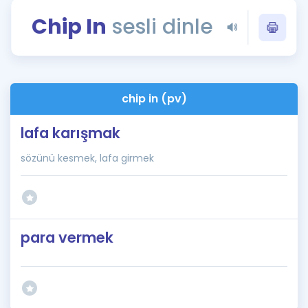
Puan Hesaplama
Chip In
sesli dinle
Rehberlik Aracı
ÖSYM Sınav Takvimi
chip in (pv)
Kampanyalar
lafa karışmak
Blog
sözünü kesmek, lafa girmek
İngilizce Gramer
para vermek