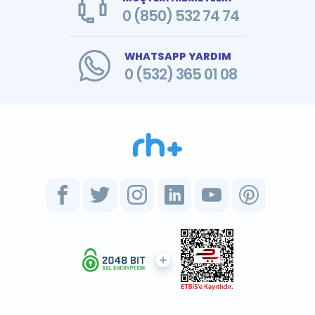
0 (850) 532 74 74
WHATSAPP YARDIM
0 (532) 365 01 08