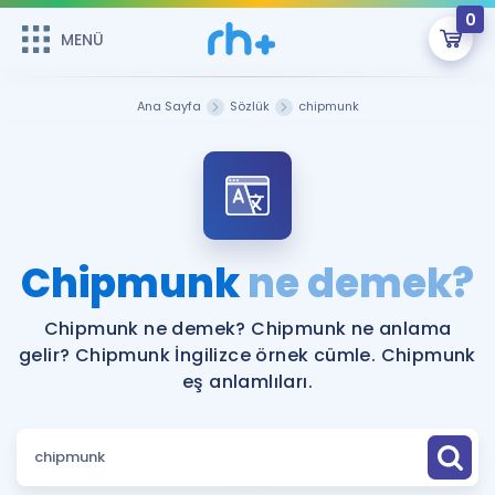
0
MENÜ
MENÜ
Üye Girişi
Ana Sayfa
Sözlük
chipmunk
Online Dersler
Sepetin Şu An Boş.
Çalışma Paketleri
Remzi Hoca ile seni sınava hazırlayacak onlarca eğitim seni
bekliyor!
Kitaplar ve Kaynaklar
GİRİŞ YAP
Chipmunk
ne demek?
Katılımcı Görüşleri
Şifremi Hatırlamıyorum
Chipmunk ne demek? Chipmunk ne anlama
gelir? Chipmunk İngilizce örnek cümle. Chipmunk
ÜYE DEĞİLİM
Faydalı Araçlar
eş anlamlıları.
Ücretsiz Kaynaklar
Blog
İngilizce Gramer
Hakkımızda
Kariyer
Sözlük
Soru & Cevap
İletişim