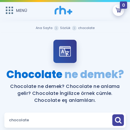
0
MENÜ
MENÜ
Üye Girişi
Ana Sayfa
Sözlük
chocolate
Online Dersler
Sepetin Şu An Boş.
Çalışma Paketleri
Remzi Hoca ile seni sınava hazırlayacak onlarca eğitim seni
bekliyor!
Kitaplar ve Kaynaklar
GİRİŞ YAP
Chocolate
ne demek?
Katılımcı Görüşleri
Şifremi Hatırlamıyorum
Chocolate ne demek? Chocolate ne anlama
gelir? Chocolate İngilizce örnek cümle.
ÜYE DEĞİLİM
Faydalı Araçlar
Chocolate eş anlamlıları.
Ücretsiz Kaynaklar
Blog
İngilizce Gramer
Hakkımızda
Kariyer
Sözlük
Soru & Cevap
İletişim