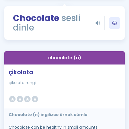
Puan Hesaplama
Chocolate
sesli
Rehberlik Aracı
dinle
ÖSYM Sınav Takvimi
Kampanyalar
Blog
chocolate (n)
İngilizce Gramer
çikolata
çikolata rengi
Chocolate (n) ingilizce örnek cümle
Chocolate can be healthy in small amounts.