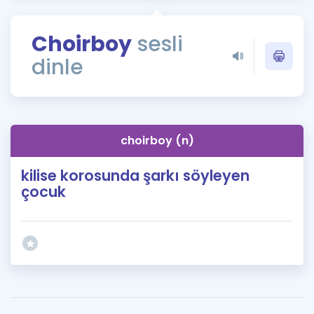
Puan Hesaplama
Choirboy
sesli
Rehberlik Aracı
dinle
ÖSYM Sınav Takvimi
Kampanyalar
Blog
choirboy (n)
İngilizce Gramer
kilise korosunda şarkı söyleyen
çocuk