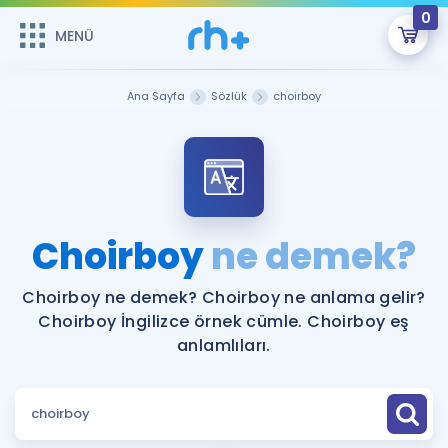
0
MENÜ
MENÜ
Üye Girişi
Ana Sayfa
Sözlük
choirboy
Online Dersler
Sepetin Şu An Boş.
Çalışma Paketleri
Remzi Hoca ile seni sınava hazırlayacak onlarca eğitim seni
bekliyor!
Kitaplar ve Kaynaklar
GİRİŞ YAP
Choirboy
ne demek?
Katılımcı Görüşleri
Şifremi Hatırlamıyorum
Choirboy ne demek? Choirboy ne anlama gelir?
Choirboy İngilizce örnek cümle. Choirboy eş
ÜYE DEĞİLİM
Faydalı Araçlar
anlamlıları.
Ücretsiz Kaynaklar
Blog
İngilizce Gramer
Hakkımızda
Kariyer
Sözlük
Soru & Cevap
İletişim