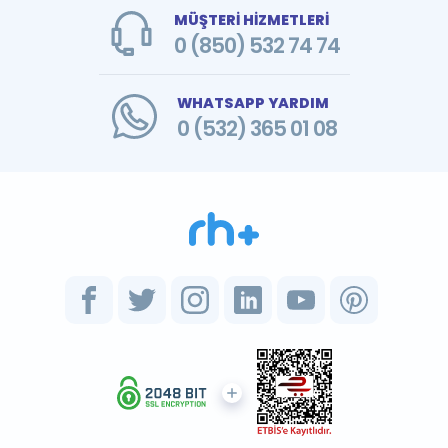
MÜŞTERİ HİZMETLERİ
0 (850) 532 74 74
WHATSAPP YARDIM
0 (532) 365 01 08