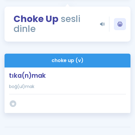
Puan Hesaplama
Choke Up
sesli
Rehberlik Aracı
dinle
ÖSYM Sınav Takvimi
Kampanyalar
Blog
choke up (v)
İngilizce Gramer
tıka(n)mak
boğ(ul)mak