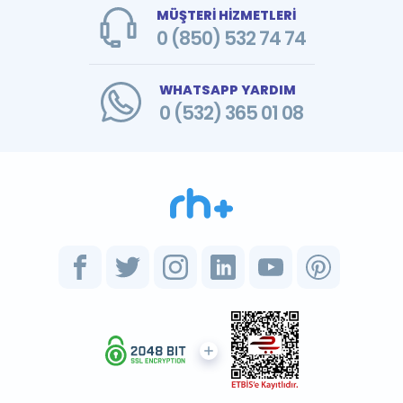
MÜŞTERİ HİZMETLERİ
0 (850) 532 74 74
WHATSAPP YARDIM
0 (532) 365 01 08