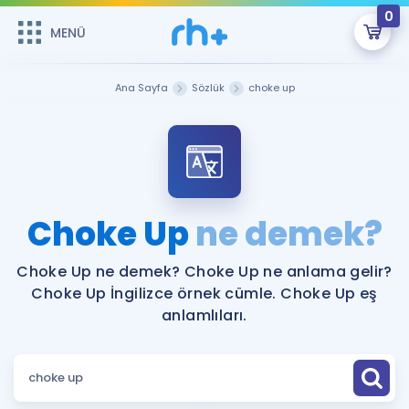
0
MENÜ
MENÜ
Üye Girişi
Ana Sayfa
Sözlük
choke up
Online Dersler
Sepetin Şu An Boş.
Çalışma Paketleri
Remzi Hoca ile seni sınava hazırlayacak onlarca eğitim seni
bekliyor!
Kitaplar ve Kaynaklar
GİRİŞ YAP
Choke Up
ne demek?
Katılımcı Görüşleri
Şifremi Hatırlamıyorum
Choke Up ne demek? Choke Up ne anlama gelir?
Choke Up İngilizce örnek cümle. Choke Up eş
ÜYE DEĞİLİM
Faydalı Araçlar
anlamlıları.
Ücretsiz Kaynaklar
Blog
İngilizce Gramer
Hakkımızda
Kariyer
Sözlük
Soru & Cevap
İletişim