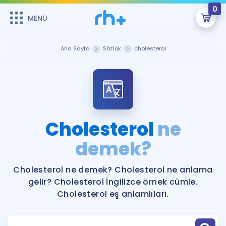
0
MENÜ
MENÜ
Üye Girişi
Ana Sayfa
Sözlük
cholesterol
Online Dersler
Sepetin Şu An Boş.
Çalışma Paketleri
Remzi Hoca ile seni sınava hazırlayacak onlarca eğitim seni
bekliyor!
Kitaplar ve Kaynaklar
GİRİŞ YAP
Cholesterol
ne
Katılımcı Görüşleri
demek?
Şifremi Hatırlamıyorum
ÜYE DEĞİLİM
Faydalı Araçlar
Cholesterol ne demek? Cholesterol ne anlama
gelir? Cholesterol İngilizce örnek cümle.
Ücretsiz Kaynaklar
Blog
İngilizce Gramer
Cholesterol eş anlamlıları.
Hakkımızda
Kariyer
Sözlük
Soru & Cevap
İletişim