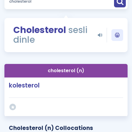
Puan Hesaplama
Rehberlik Aracı
Cholesterol
sesli
ÖSYM Sınav Takvimi
dinle
Kampanyalar
Blog
cholesterol (n)
İngilizce Gramer
kolesterol
Cholesterol (n) Collocations