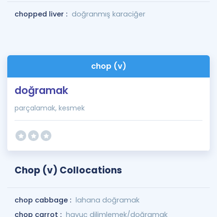
chopped liver :
doğranmış karaciğer
chop (v)
doğramak
parçalamak, kesmek
Chop (v) Collocations
chop cabbage :
lahana doğramak
chop carrot :
havuç dilimlemek/doğramak