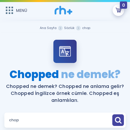
0
MENÜ
MENÜ
Üye Girişi
Ana Sayfa
Sözlük
chop
Online Dersler
Sepetin Şu An Boş.
Çalışma Paketleri
Remzi Hoca ile seni sınava hazırlayacak onlarca eğitim seni
bekliyor!
Kitaplar ve Kaynaklar
GİRİŞ YAP
Chopped
ne demek?
Katılımcı Görüşleri
Şifremi Hatırlamıyorum
Chopped ne demek? Chopped ne anlama gelir?
Chopped İngilizce örnek cümle. Chopped eş
ÜYE DEĞİLİM
Faydalı Araçlar
anlamlıları.
Ücretsiz Kaynaklar
Blog
İngilizce Gramer
Hakkımızda
Kariyer
Sözlük
Soru & Cevap
İletişim