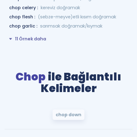
chop celery :
kereviz doğramak
chop flesh :
(sebze-meyve)etli kısım doğramak
chop garlic :
sarımsak doğramak/kıymak
11 Örnek daha
Chop
ile Bağlantılı
Kelimeler
chop down