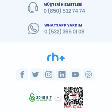
MÜŞTERİ HİZMETLERİ
0 (850) 532 74 74
WHATSAPP YARDIM
0 (532) 365 01 08