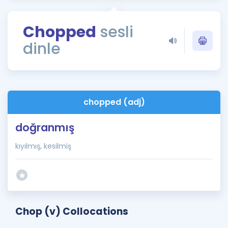
Puan Hesaplama
Chopped
sesli
Rehberlik Aracı
dinle
ÖSYM Sınav Takvimi
Kampanyalar
Blog
chopped (adj)
İngilizce Gramer
doğranmış
kıyılmış, kesilmiş
Chop (v) Collocations