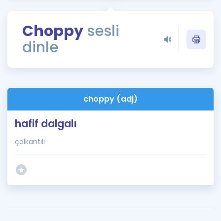
Puan Hesaplama
Choppy
sesli
Rehberlik Aracı
dinle
ÖSYM Sınav Takvimi
Kampanyalar
Blog
choppy (adj)
İngilizce Gramer
hafif dalgalı
çalkantılı