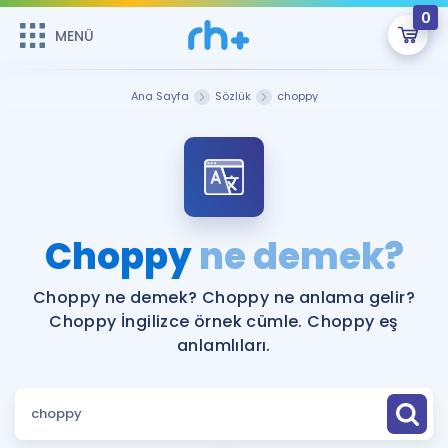
0
MENÜ
MENÜ
Üye Girişi
Ana Sayfa
Sözlük
choppy
Online Dersler
Sepetin Şu An Boş.
Çalışma Paketleri
Remzi Hoca ile seni sınava hazırlayacak onlarca eğitim seni
bekliyor!
Kitaplar ve Kaynaklar
GİRİŞ YAP
Choppy
ne demek?
Katılımcı Görüşleri
Şifremi Hatırlamıyorum
Choppy ne demek? Choppy ne anlama gelir?
Choppy İngilizce örnek cümle. Choppy eş
ÜYE DEĞİLİM
Faydalı Araçlar
anlamlıları.
Ücretsiz Kaynaklar
Blog
İngilizce Gramer
Hakkımızda
Kariyer
Sözlük
Soru & Cevap
İletişim