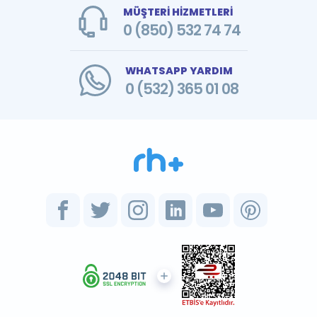
MÜŞTERİ HİZMETLERİ
0 (850) 532 74 74
WHATSAPP YARDIM
0 (532) 365 01 08