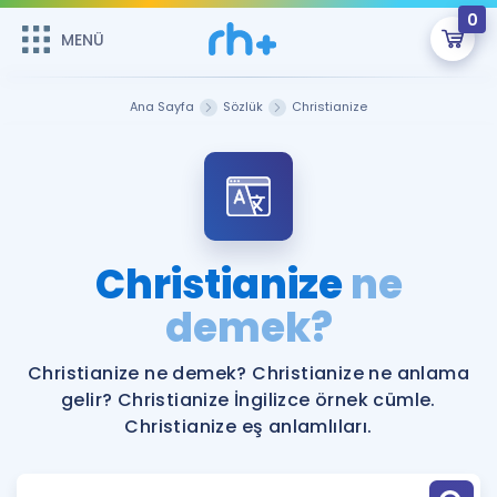
0
MENÜ
MENÜ
Üye Girişi
Ana Sayfa
Sözlük
Christianize
Online Dersler
Sepetin Şu An Boş.
Çalışma Paketleri
Remzi Hoca ile seni sınava hazırlayacak onlarca eğitim seni
bekliyor!
Kitaplar ve Kaynaklar
GİRİŞ YAP
Christianize
ne
Katılımcı Görüşleri
demek?
Şifremi Hatırlamıyorum
ÜYE DEĞİLİM
Faydalı Araçlar
Christianize ne demek? Christianize ne anlama
gelir? Christianize İngilizce örnek cümle.
Ücretsiz Kaynaklar
Blog
İngilizce Gramer
Christianize eş anlamlıları.
Hakkımızda
Kariyer
Sözlük
Soru & Cevap
İletişim