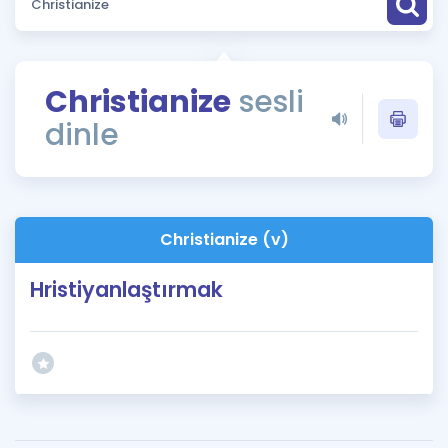
Puan Hesaplama
Rehberlik Aracı
Christianize
sesli
ÖSYM Sınav Takvimi
dinle
Kampanyalar
Blog
Christianize (v)
İngilizce Gramer
Hristiyanlaştırmak