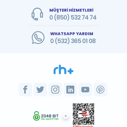
MÜŞTERİ HİZMETLERİ
0 (850) 532 74 74
WHATSAPP YARDIM
0 (532) 365 01 08