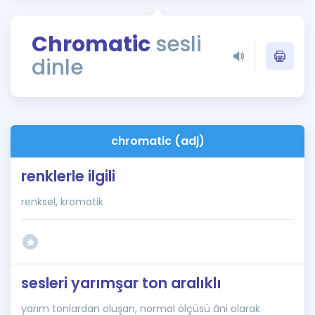
Puan Hesaplama
Chromatic
sesli
Rehberlik Aracı
dinle
ÖSYM Sınav Takvimi
Kampanyalar
Blog
chromatic (adj)
İngilizce Gramer
renklerle ilgili
renksel, kromatik
sesleri yarımşar ton aralıklı
yarım tonlardan oluşan, normal ölçüsü âni olarak