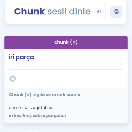
Puan Hesaplama
Chunk
sesli dinle
Rehberlik Aracı
ÖSYM Sınav Takvimi
chunk (n)
Kampanyalar
iri parça
Blog
İngilizce Gramer
Chunk (n) ingilizce örnek cümle
chunks of vegetables
iri kesilmiş sebze parçaları