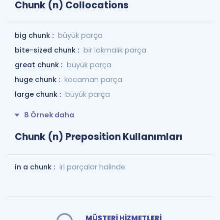
Chunk (n) Collocations
big chunk :
büyük parça
bite-sized chunk :
bir lokmalık parça
great chunk :
büyük parça
huge chunk :
kocaman parça
large chunk :
büyük parça
8 Örnek daha
Chunk (n) Preposition Kullanımları
in a chunk :
iri parçalar halinde
MÜŞTERİ HİZMETLERİ