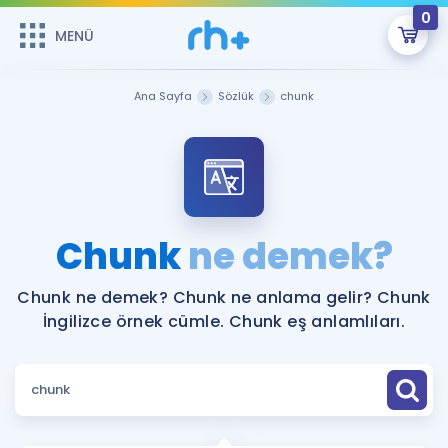
0
MENÜ
MENÜ
Üye Girişi
Ana Sayfa
Sözlük
chunk
Online Dersler
Sepetin Şu An Boş.
Çalışma Paketleri
Remzi Hoca ile seni sınava hazırlayacak onlarca eğitim seni
bekliyor!
Kitaplar ve Kaynaklar
GİRİŞ YAP
Chunk
ne demek?
Katılımcı Görüşleri
Şifremi Hatırlamıyorum
Chunk ne demek? Chunk ne anlama gelir? Chunk
İngilizce örnek cümle. Chunk eş anlamlıları.
ÜYE DEĞİLİM
Faydalı Araçlar
Ücretsiz Kaynaklar
Blog
İngilizce Gramer
Hakkımızda
Kariyer
Sözlük
Soru & Cevap
İletişim