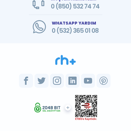
0 (850) 532 74 74
WHATSAPP YARDIM
0 (532) 365 01 08