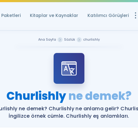
Paketleri
Kitaplar ve Kaynaklar
Katılımcı Görüşleri
Ücretsiz Kayna
Ana Sayfa
Sözlük
churlishly
YDS ve YÖKDİL içi
Sözlük
İngilizce Sınavları
Puan Hesapla
Churlishly
ne demek?
YDS ve YÖKDİL P
Remz
Rehberlik Aracı
rlishly ne demek? Churlishly ne anlama gelir? Churli
YDS ve YÖKDİL'e H
İngilizce örnek cümle. Churlishly eş anlamlıları.
ÖSYM Sınav Ta
Tüm ÖSYM Sınavl