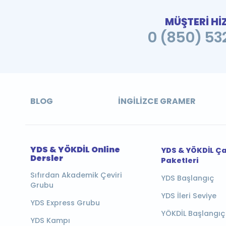
MÜŞTERİ Hİ
0 (850) 532
BLOG
İNGILIZCE GRAMER
YDS & YÖKDİL Online
YDS & YÖKDİL Ç
Dersler
Paketleri
Sıfırdan Akademik Çeviri
YDS Başlangıç
Grubu
YDS İleri Seviye
YDS Express Grubu
YÖKDİL Başlangıç
YDS Kampı