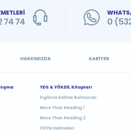
ZMETLERİ
WHATSA
 74 74
0 (53
HAKKIMIZDA
KARIYER
alışma
YDS & YÖKDİL Kitapları
İngilizce Kelime Bulmacası
More Than Reading 1
More Than Reading 2
ÖSYM Kelimeleri