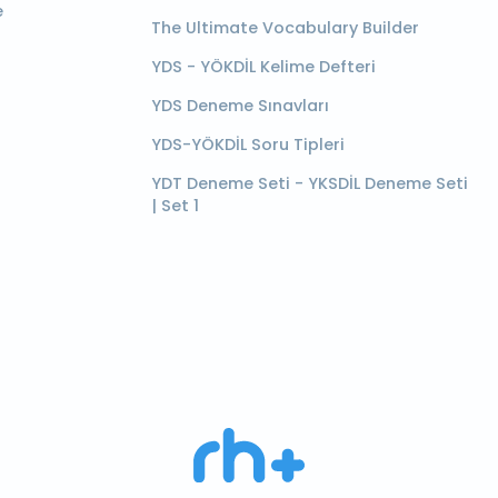
e
The Ultimate Vocabulary Builder
YDS - YÖKDİL Kelime Defteri
YDS Deneme Sınavları
YDS-YÖKDİL Soru Tipleri
YDT Deneme Seti - YKSDİL Deneme Seti
| Set 1