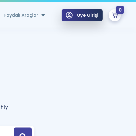
0
Faydalı Araçlar
Üye Girişi
klar
n Ücretsiz Kaynaklar
 için Özel Sözlük
Sepetin Şu An Boş.
ma
uan Hesaplama Aracı
i Hoca ile seni sınava hazırlayacak onlarca eğitim seni bekliyor!
Şifremi Hatırlamıyorum
GİRİŞ YAP
shly
azırlananlar için Öneriler
kvimi
ÜYE DEĞİLİM
arı Tek Takvimde