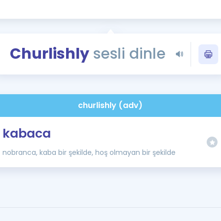
Kampanyalar
Eğitim ve Kitaplar
Blog
Churlishly
sesli dinle
YDS - YÖKDİL Tüm S
İngilizce Gram
İngilizce Gramer
churlishly (adv)
kabaca
nobranca, kaba bir şekilde, hoş olmayan bir şekilde