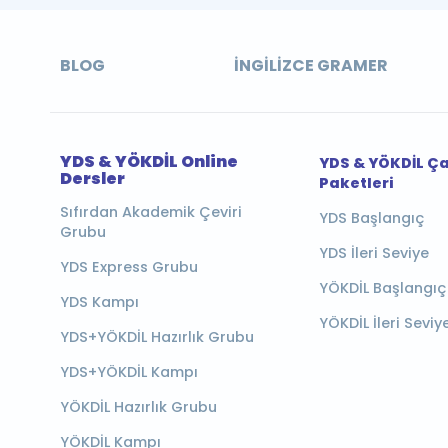
BLOG
İNGILIZCE GRAMER
YDS & YÖKDİL Online
YDS & YÖKDİL Ç
Dersler
Paketleri
Sıfırdan Akademik Çeviri
YDS Başlangıç
Grubu
YDS İleri Seviye
YDS Express Grubu
YÖKDİL Başlangıç
YDS Kampı
YÖKDİL İleri Seviy
YDS+YÖKDİL Hazırlık Grubu
YDS+YÖKDİL Kampı
YÖKDİL Hazırlık Grubu
YÖKDİL Kampı