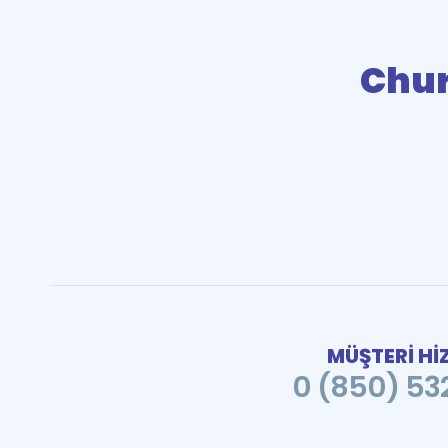
Chur
MÜŞTERİ Hİ
0 (850) 532