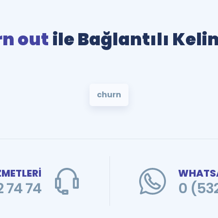
n out
ile Bağlantılı Keli
churn
ZMETLERİ
WHATSA
 74 74
0 (53