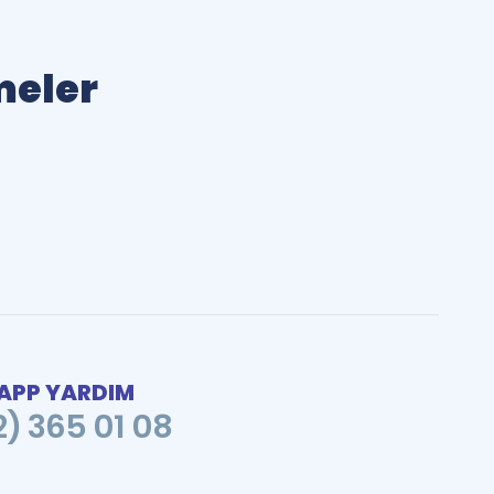
meler
PP YARDIM
2) 365 01 08