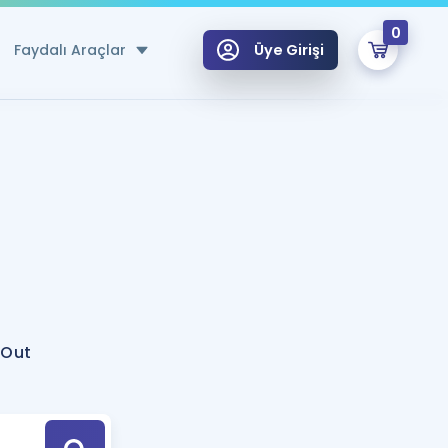
0
Faydalı Araçlar
Üye Girişi
klar
n Ücretsiz Kaynaklar
 için Özel Sözlük
Sepetin Şu An Boş.
ma
uan Hesaplama Aracı
i Hoca ile seni sınava hazırlayacak onlarca eğitim seni bekliyor!
Şifremi Hatırlamıyorum
GİRİŞ YAP
 Out
azırlananlar için Öneriler
kvimi
ÜYE DEĞİLİM
arı Tek Takvimde