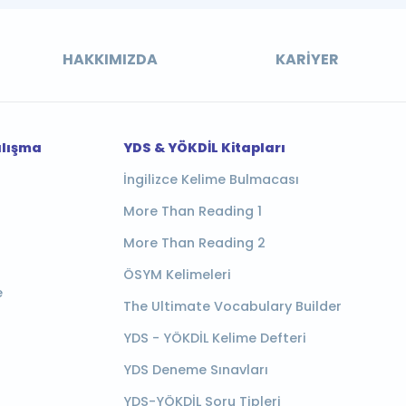
HAKKIMIZDA
KARIYER
alışma
YDS & YÖKDİL Kitapları
İngilizce Kelime Bulmacası
More Than Reading 1
More Than Reading 2
ÖSYM Kelimeleri
e
The Ultimate Vocabulary Builder
YDS - YÖKDİL Kelime Defteri
YDS Deneme Sınavları
YDS-YÖKDİL Soru Tipleri