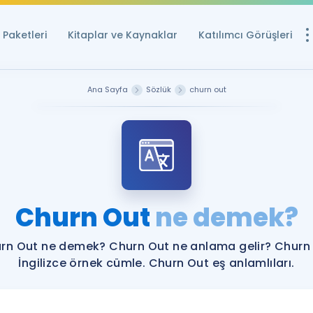
Paketleri
Kitaplar ve Kaynaklar
Katılımcı Görüşleri
Ücretsiz Kayna
Ana Sayfa
Sözlük
churn out
YDS ve YÖKDİL içi
Sözlük
İngilizce Sınavları
Puan Hesapla
Churn Out
ne demek?
YDS ve YÖKDİL P
Remz
Rehberlik Aracı
rn Out ne demek? Churn Out ne anlama gelir? Churn
YDS ve YÖKDİL'e H
İngilizce örnek cümle. Churn Out eş anlamlıları.
ÖSYM Sınav Ta
Tüm ÖSYM Sınavl