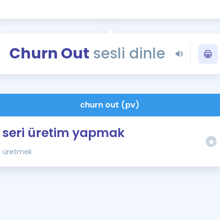
Kampanyalar
Eğitim ve Kitaplar
Blog
Churn Out
sesli dinle
YDS - YÖKDİL Tüm S
İngilizce Gram
İngilizce Gramer
churn out (pv)
seri üretim yapmak
üretmek