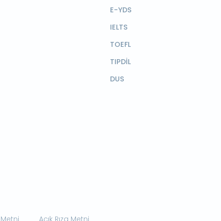
E-YDS
IELTS
TOEFL
TIPDİL
DUS
 Metni
Açık Rıza Metni