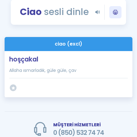
Puan Hesaplama
Ciao
sesli dinle
Rehberlik Aracı
ÖSYM Sınav Takvimi
ciao (excl)
Kampanyalar
hoşçakal
Blog
Allaha ısmarladık, güle güle, çav
İngilizce Gramer
MÜŞTERİ HİZMETLERİ
0 (850) 532 74 74