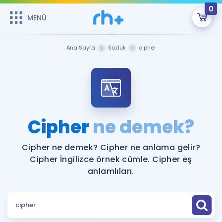
0
MENÜ
MENÜ
Üye Girişi
Ana Sayfa
Sözlük
cipher
Online Dersler
Sepetin Şu An Boş.
Çalışma Paketleri
Remzi Hoca ile seni sınava hazırlayacak onlarca eğitim seni
bekliyor!
Kitaplar ve Kaynaklar
GİRİŞ YAP
Cipher
ne demek?
Katılımcı Görüşleri
Şifremi Hatırlamıyorum
Cipher ne demek? Cipher ne anlama gelir?
Cipher İngilizce örnek cümle. Cipher eş
ÜYE DEĞİLİM
Faydalı Araçlar
anlamlıları.
Ücretsiz Kaynaklar
Blog
İngilizce Gramer
Hakkımızda
Kariyer
Sözlük
Soru & Cevap
İletişim