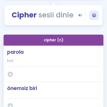
Puan Hesaplama
Cipher
sesli dinle
Rehberlik Aracı
ÖSYM Sınav Takvimi
Kampanyalar
cipher (n)
Blog
parola
İngilizce Gramer
kod
önemsiz biri