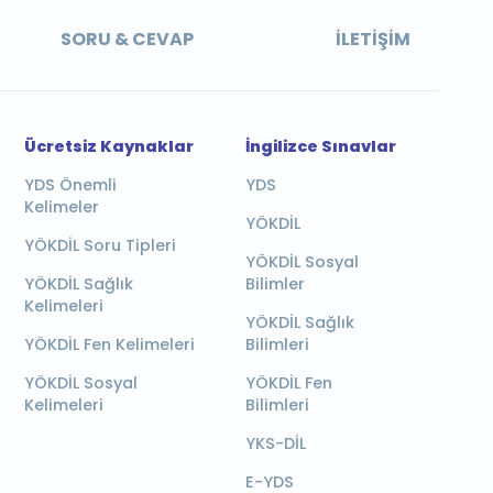
SORU & CEVAP
İLETIŞIM
Ücretsiz Kaynaklar
İngilizce Sınavlar
YDS Önemli
YDS
Kelimeler
YÖKDİL
YÖKDİL Soru Tipleri
YÖKDİL Sosyal
YÖKDİL Sağlık
Bilimler
Kelimeleri
YÖKDİL Sağlık
YÖKDİL Fen Kelimeleri
Bilimleri
YÖKDİL Sosyal
YÖKDİL Fen
Kelimeleri
Bilimleri
YKS-DİL
E-YDS