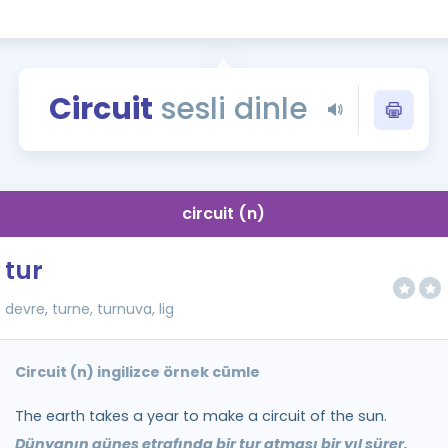
Kampanyalar
Eğitim ve Kitaplar
Blog
Circuit
sesli dinle
YDS - YÖKDİL Tüm S
İngilizce Gram
İngilizce Gramer
circuit (n)
tur
devre, turne, turnuva, lig
Circuit (n) ingilizce örnek cümle
The earth takes a year to make a circuit of the sun.
Dünyanın güneş etrafında bir tur atması bir yıl sürer.