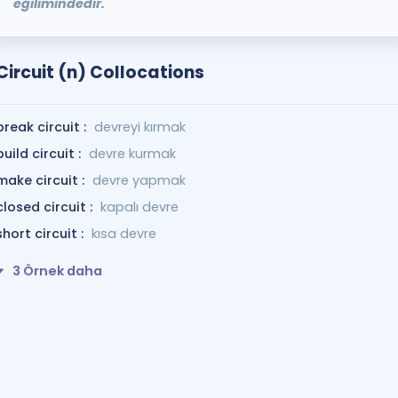
eğilimindedir.
Circuit (n) Collocations
break circuit :
devreyi kırmak
build circuit :
devre kurmak
make circuit :
devre yapmak
closed circuit :
kapalı devre
short circuit :
kısa devre
3 Örnek daha