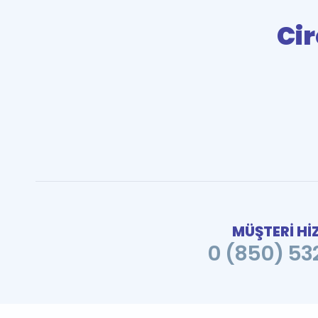
Cir
MÜŞTERİ Hİ
0 (850) 532