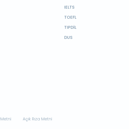
IELTS
TOEFL
TIPDİL
DUS
 Metni
Açık Rıza Metni