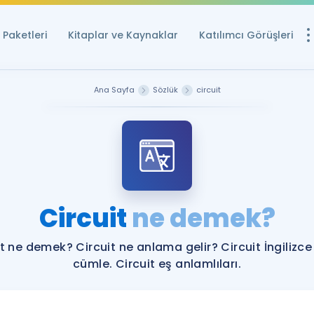
Paketleri
Kitaplar ve Kaynaklar
Katılımcı Görüşleri
Ücretsiz Kayna
Ana Sayfa
Sözlük
circuit
YDS ve YÖKDİL içi
Sözlük
İngilizce Sınavları
Puan Hesapla
Circuit
ne demek?
YDS ve YÖKDİL P
Remz
Rehberlik Aracı
it ne demek? Circuit ne anlama gelir? Circuit İngilizce
YDS ve YÖKDİL'e H
cümle. Circuit eş anlamlıları.
ÖSYM Sınav Ta
Tüm ÖSYM Sınavl