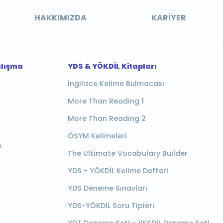
HAKKIMIZDA
KARIYER
alışma
YDS & YÖKDİL Kitapları
İngilizce Kelime Bulmacası
More Than Reading 1
More Than Reading 2
ÖSYM Kelimeleri
e
The Ultimate Vocabulary Builder
YDS - YÖKDİL Kelime Defteri
YDS Deneme Sınavları
YDS-YÖKDİL Soru Tipleri
YDT Deneme Seti - YKSDİL Deneme Seti