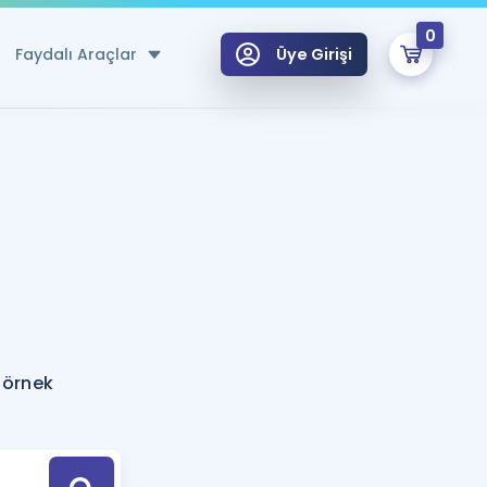
0
Faydalı Araçlar
Üye Girişi
klar
n Ücretsiz Kaynaklar
 için Özel Sözlük
Sepetin Şu An Boş.
ma
uan Hesaplama Aracı
i Hoca ile seni sınava hazırlayacak onlarca eğitim seni bekliyor!
Şifremi Hatırlamıyorum
GİRİŞ YAP
 örnek
azırlananlar için Öneriler
kvimi
ÜYE DEĞİLİM
arı Tek Takvimde