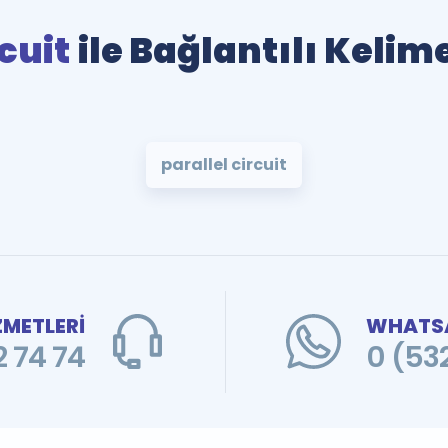
cuit
ile Bağlantılı Kelim
parallel circuit
ZMETLERİ
WHATSA
 74 74
0 (53