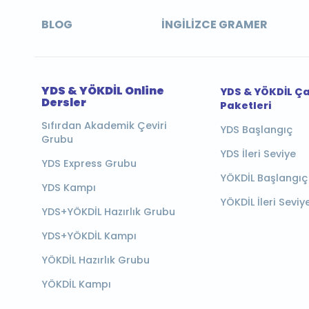
BLOG
İNGILIZCE GRAMER
YDS & YÖKDİL Online
YDS & YÖKDİL Ç
Dersler
Paketleri
Sıfırdan Akademik Çeviri
YDS Başlangıç
Grubu
YDS İleri Seviye
YDS Express Grubu
YÖKDİL Başlangıç
YDS Kampı
YÖKDİL İleri Seviy
YDS+YÖKDİL Hazırlık Grubu
YDS+YÖKDİL Kampı
YÖKDİL Hazırlık Grubu
YÖKDİL Kampı