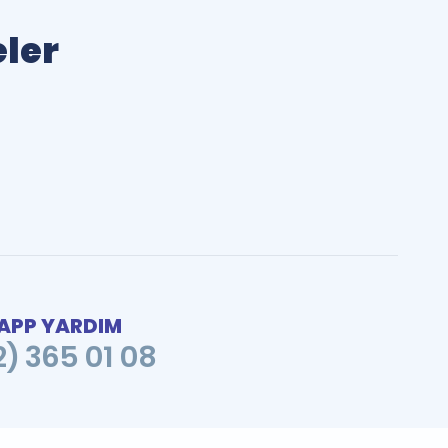
eler
PP YARDIM
2) 365 01 08