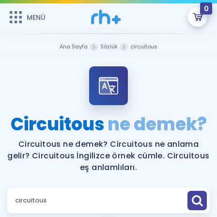
0
MENÜ
MENÜ
Üye Girişi
Ana Sayfa
Sözlük
circuitous
Online Dersler
Sepetin Şu An Boş.
Çalışma Paketleri
Remzi Hoca ile seni sınava hazırlayacak onlarca eğitim seni
bekliyor!
Kitaplar ve Kaynaklar
GİRİŞ YAP
Circuitous
ne demek?
Katılımcı Görüşleri
Şifremi Hatırlamıyorum
Circuitous ne demek? Circuitous ne anlama
gelir? Circuitous İngilizce örnek cümle. Circuitous
ÜYE DEĞİLİM
Faydalı Araçlar
eş anlamlıları.
Ücretsiz Kaynaklar
Blog
İngilizce Gramer
Hakkımızda
Kariyer
Sözlük
Soru & Cevap
İletişim