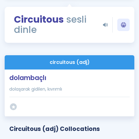
Puan Hesaplama
Circuitous
sesli
Rehberlik Aracı
dinle
ÖSYM Sınav Takvimi
Kampanyalar
Blog
circuitous (adj)
İngilizce Gramer
dolambaçlı
dolaşarak gidilen, kıvrımlı
Circuitous (adj) Collocations