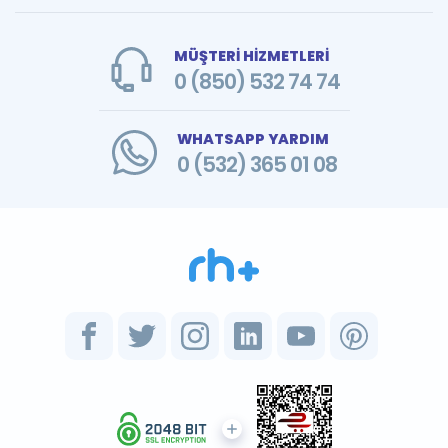
MÜŞTERİ HİZMETLERİ
0 (850) 532 74 74
WHATSAPP YARDIM
0 (532) 365 01 08