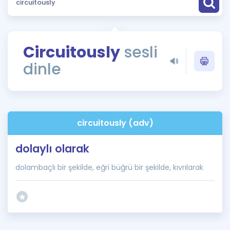
Puan Hesaplama
Rehberlik Aracı
Circuitously
sesli
ÖSYM Sınav Takvimi
dinle
Kampanyalar
Blog
circuitously (adv)
İngilizce Gramer
dolaylı olarak
dolambaçlı bir şekilde, eğri büğrü bir şekilde, kıvrılarak