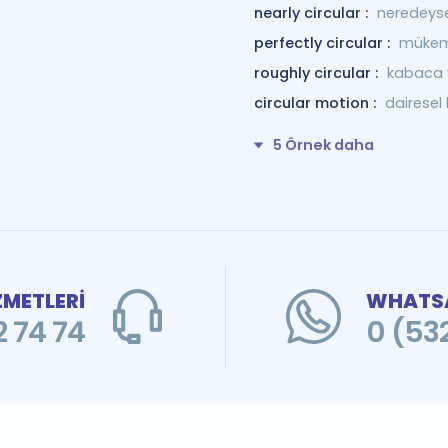
nearly circular :
neredeyse
perfectly circular :
mükem
roughly circular :
kabaca 
circular motion :
dairesel
5 Örnek daha
ZMETLERİ
WHATSA
 74 74
0 (53