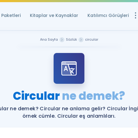
Paketleri
Kitaplar ve Kaynaklar
Katılımcı Görüşleri
Ücretsiz Kayna
Ana Sayfa
Sözlük
circular
YDS ve YÖKDİL içi
Sözlük
İngilizce Sınavları
Puan Hesapla
Circular
ne demek?
YDS ve YÖKDİL P
Remz
Rehberlik Aracı
ular ne demek? Circular ne anlama gelir? Circular İngi
YDS ve YÖKDİL'e H
örnek cümle. Circular eş anlamlıları.
ÖSYM Sınav Ta
Tüm ÖSYM Sınavl