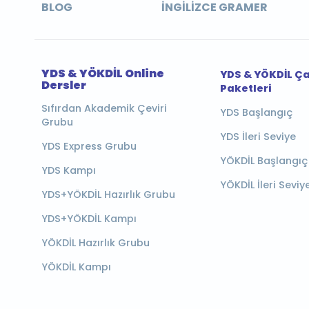
BLOG
İNGILIZCE GRAMER
YDS & YÖKDİL Online
YDS & YÖKDİL Ç
Dersler
Paketleri
Sıfırdan Akademik Çeviri
YDS Başlangıç
Grubu
YDS İleri Seviye
YDS Express Grubu
YÖKDİL Başlangıç
YDS Kampı
YÖKDİL İleri Seviy
YDS+YÖKDİL Hazırlık Grubu
YDS+YÖKDİL Kampı
YÖKDİL Hazırlık Grubu
YÖKDİL Kampı