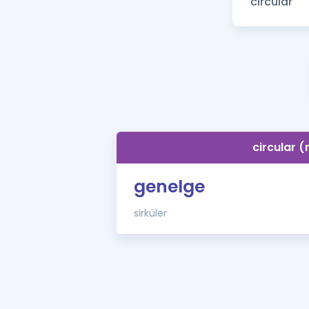
circular (
genelge
sirküler