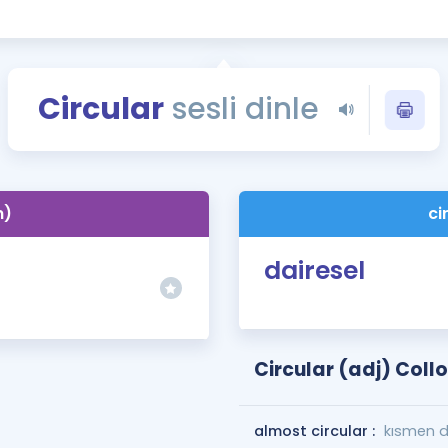
Kampanyalar
Eğitim ve Kitaplar
Blog
Circular
sesli dinle
YDS - YÖKDİL Tüm S
İngilizce Gram
İngilizce Gramer
n)
ci
dairesel
Circular (adj) Coll
almost circular :
kısmen d