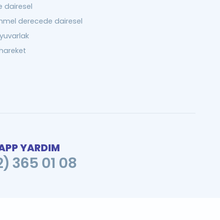
 dairesel
mel derecede dairesel
yuvarlak
 hareket
PP YARDIM
2) 365 01 08