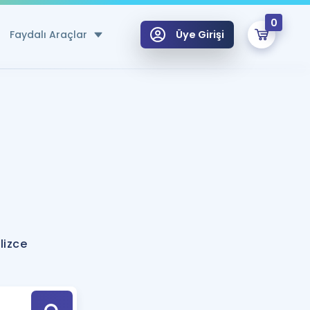
0
Faydalı Araçlar
Üye Girişi
klar
n Ücretsiz Kaynaklar
 için Özel Sözlük
Sepetin Şu An Boş.
ma
uan Hesaplama Aracı
i Hoca ile seni sınava hazırlayacak onlarca eğitim seni bekliyor!
Şifremi Hatırlamıyorum
GİRİŞ YAP
lizce
azırlananlar için Öneriler
kvimi
ÜYE DEĞİLİM
arı Tek Takvimde