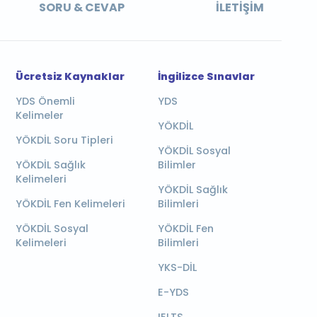
SORU & CEVAP
İLETIŞIM
Ücretsiz Kaynaklar
İngilizce Sınavlar
YDS Önemli
YDS
Kelimeler
YÖKDİL
YÖKDİL Soru Tipleri
YÖKDİL Sosyal
YÖKDİL Sağlık
Bilimler
Kelimeleri
YÖKDİL Sağlık
YÖKDİL Fen Kelimeleri
Bilimleri
YÖKDİL Sosyal
YÖKDİL Fen
Kelimeleri
Bilimleri
YKS-DİL
E-YDS
IELTS