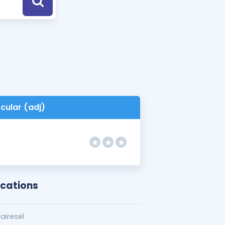
a Özel Fırsatlar
ınavlarla İlgili Haberler
er
 ve Konu Anlatımı
rcular (adj)
ocations
airesel