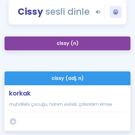
Puan Hesaplama
Cissy
sesli dinle
Rehberlik Aracı
ÖSYM Sınav Takvimi
cissy (n)
Kampanyalar
Blog
İngilizce Gramer
cissy (adj, n)
korkak
muhallebi çocuğu, hanım evladı, çıtkırıldım kimse