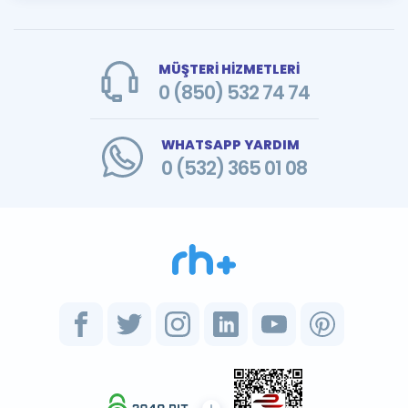
MÜŞTERİ HİZMETLERİ
0 (850) 532 74 74
WHATSAPP YARDIM
0 (532) 365 01 08