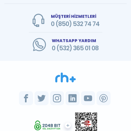
MÜŞTERİ HİZMETLERİ
0 (850) 532 74 74
WHATSAPP YARDIM
0 (532) 365 01 08