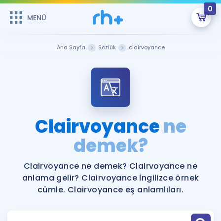
0
MENÜ
MENÜ
Üye Girişi
Ana Sayfa
Sözlük
clairvoyance
Online Dersler
Sepetin Şu An Boş.
Çalışma Paketleri
Remzi Hoca ile seni sınava hazırlayacak onlarca eğitim seni
bekliyor!
Kitaplar ve Kaynaklar
GİRİŞ YAP
Clairvoyance
ne
Katılımcı Görüşleri
demek?
Şifremi Hatırlamıyorum
ÜYE DEĞİLİM
Faydalı Araçlar
Clairvoyance ne demek? Clairvoyance ne
anlama gelir? Clairvoyance İngilizce örnek
Ücretsiz Kaynaklar
Blog
İngilizce Gramer
cümle. Clairvoyance eş anlamlıları.
Hakkımızda
Kariyer
Sözlük
Soru & Cevap
İletişim