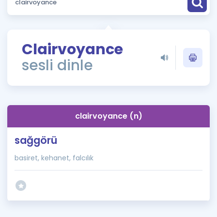
Puan Hesaplama
Rehberlik Aracı
Clairvoyance
ÖSYM Sınav Takvimi
sesli dinle
Kampanyalar
Blog
clairvoyance (n)
İngilizce Gramer
sağgörü
basiret, kehanet, falcılık