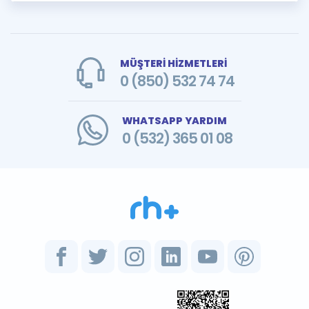
MÜŞTERİ HİZMETLERİ
0 (850) 532 74 74
WHATSAPP YARDIM
0 (532) 365 01 08