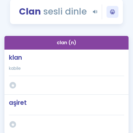
Puan Hesaplama
Clan
sesli dinle
Rehberlik Aracı
ÖSYM Sınav Takvimi
clan (n)
Kampanyalar
klan
Blog
kabile
İngilizce Gramer
aşiret