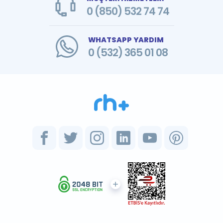
0 (850) 532 74 74
WHATSAPP YARDIM
0 (532) 365 01 08