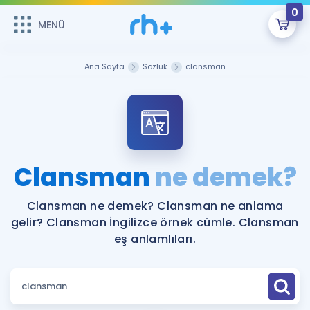
0
MENÜ
MENÜ
Üye Girişi
Ana Sayfa
Sözlük
clansman
Online Dersler
Sepetin Şu An Boş.
Çalışma Paketleri
Remzi Hoca ile seni sınava hazırlayacak onlarca eğitim seni
bekliyor!
Kitaplar ve Kaynaklar
GİRİŞ YAP
Clansman
ne demek?
Katılımcı Görüşleri
Şifremi Hatırlamıyorum
Clansman ne demek? Clansman ne anlama
gelir? Clansman İngilizce örnek cümle. Clansman
ÜYE DEĞİLİM
Faydalı Araçlar
eş anlamlıları.
Ücretsiz Kaynaklar
Blog
İngilizce Gramer
Hakkımızda
Kariyer
Sözlük
Soru & Cevap
İletişim