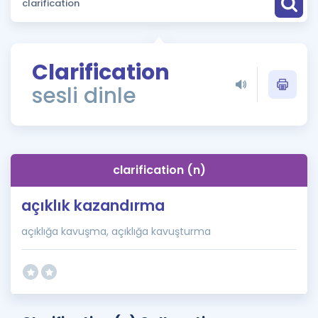
Puan Hesaplama
Rehberlik Aracı
Clarification
ÖSYM Sınav Takvimi
sesli dinle
Kampanyalar
Blog
clarification (n)
İngilizce Gramer
açıklık kazandırma
açıklığa kavuşma, açıklığa kavuşturma