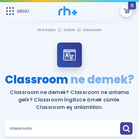
0
MENÜ
MENÜ
Üye Girişi
Ana Sayfa
Sözlük
classroom
Online Dersler
Sepetin Şu An Boş.
Çalışma Paketleri
Remzi Hoca ile seni sınava hazırlayacak onlarca eğitim seni
bekliyor!
Kitaplar ve Kaynaklar
GİRİŞ YAP
Classroom
ne demek?
Katılımcı Görüşleri
Şifremi Hatırlamıyorum
Classroom ne demek? Classroom ne anlama
gelir? Classroom İngilizce örnek cümle.
ÜYE DEĞİLİM
Faydalı Araçlar
Classroom eş anlamlıları.
Ücretsiz Kaynaklar
Blog
İngilizce Gramer
Hakkımızda
Kariyer
Sözlük
Soru & Cevap
İletişim