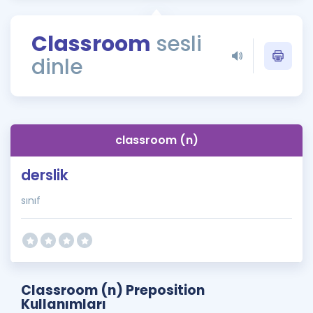
Puan Hesaplama
Classroom
sesli
Rehberlik Aracı
dinle
ÖSYM Sınav Takvimi
Kampanyalar
Blog
classroom (n)
İngilizce Gramer
derslik
sınıf
Classroom (n) Preposition
Kullanımları