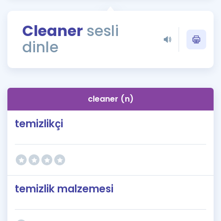
Puan Hesaplama
Cleaner
sesli
Rehberlik Aracı
dinle
ÖSYM Sınav Takvimi
Kampanyalar
Blog
cleaner (n)
İngilizce Gramer
temizlikçi
temizlik malzemesi