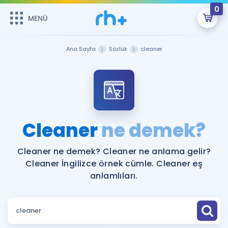
0
MENÜ
MENÜ
Üye Girişi
Ana Sayfa
Sözlük
cleaner
Online Dersler
Sepetin Şu An Boş.
Çalışma Paketleri
Remzi Hoca ile seni sınava hazırlayacak onlarca eğitim seni
bekliyor!
Kitaplar ve Kaynaklar
GİRİŞ YAP
Cleaner
ne demek?
Katılımcı Görüşleri
Şifremi Hatırlamıyorum
Cleaner ne demek? Cleaner ne anlama gelir?
Cleaner İngilizce örnek cümle. Cleaner eş
ÜYE DEĞİLİM
Faydalı Araçlar
anlamlıları.
Ücretsiz Kaynaklar
Blog
İngilizce Gramer
Hakkımızda
Kariyer
Sözlük
Soru & Cevap
İletişim