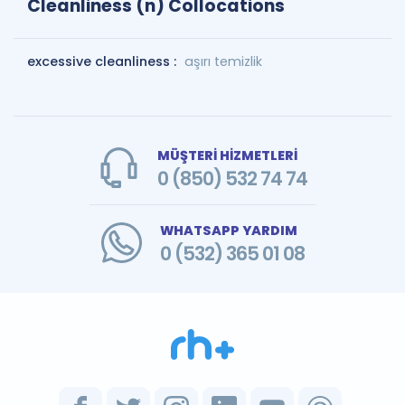
Cleanliness (n) Collocations
excessive cleanliness :
aşırı temizlik
MÜŞTERİ HİZMETLERİ
0 (850) 532 74 74
WHATSAPP YARDIM
0 (532) 365 01 08