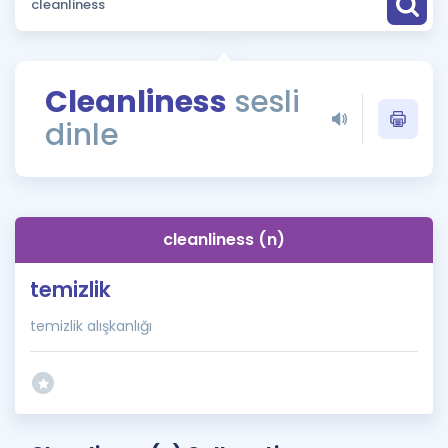
Puan Hesaplama
Rehberlik Aracı
Cleanliness
sesli
ÖSYM Sınav Takvimi
dinle
Kampanyalar
Blog
cleanliness (n)
İngilizce Gramer
temizlik
temizlik alışkanlığı