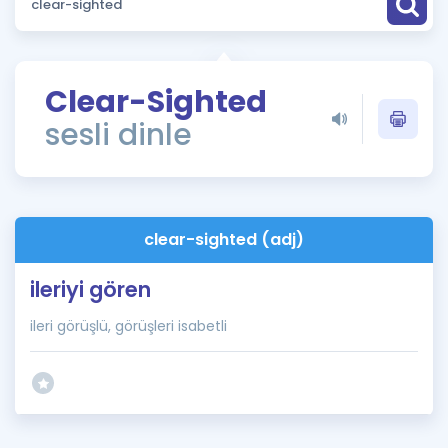
Puan Hesaplama
Rehberlik Aracı
Clear-Sighted
ÖSYM Sınav Takvimi
sesli dinle
Kampanyalar
Blog
clear-sighted (adj)
İngilizce Gramer
ileriyi gören
ileri görüşlü, görüşleri isabetli