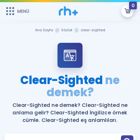
0
MENÜ
MENÜ
Üye Girişi
Ana Sayfa
Sözlük
clear-sighted
Online Dersler
Sepetin Şu An Boş.
Çalışma Paketleri
Remzi Hoca ile seni sınava hazırlayacak onlarca eğitim seni
bekliyor!
Kitaplar ve Kaynaklar
GİRİŞ YAP
Clear-Sighted
ne
Katılımcı Görüşleri
demek?
Şifremi Hatırlamıyorum
ÜYE DEĞİLİM
Faydalı Araçlar
Clear-Sighted ne demek? Clear-Sighted ne
anlama gelir? Clear-Sighted İngilizce örnek
Ücretsiz Kaynaklar
Blog
İngilizce Gramer
cümle. Clear-Sighted eş anlamlıları.
Hakkımızda
Kariyer
Sözlük
Soru & Cevap
İletişim