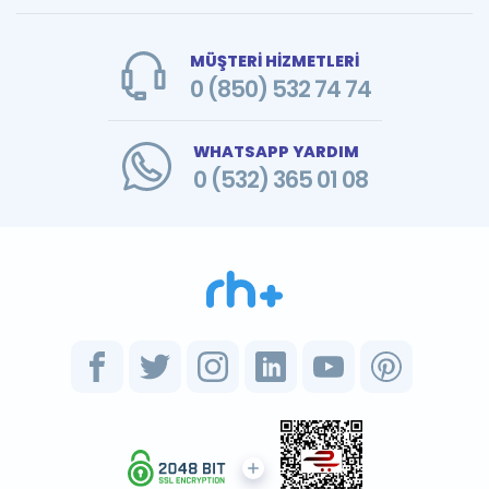
MÜŞTERİ HİZMETLERİ
0 (850) 532 74 74
WHATSAPP YARDIM
0 (532) 365 01 08