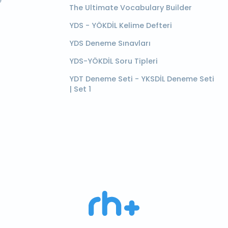
e
The Ultimate Vocabulary Builder
YDS - YÖKDİL Kelime Defteri
YDS Deneme Sınavları
YDS-YÖKDİL Soru Tipleri
YDT Deneme Seti - YKSDİL Deneme Seti
| Set 1