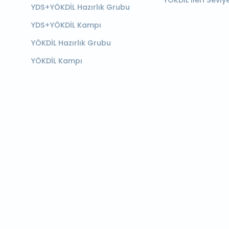
YÖKDİL İleri Seviy
YDS+YÖKDİL Hazırlık Grubu
YDS+YÖKDİL Kampı
YÖKDİL Hazırlık Grubu
YÖKDİL Kampı