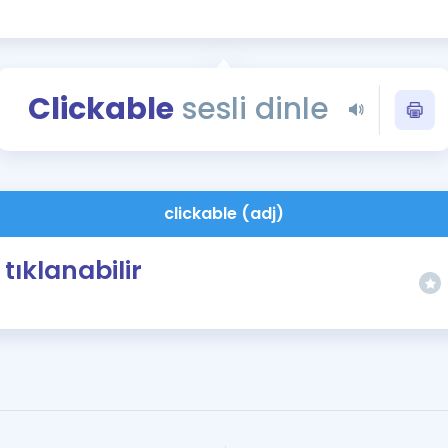
Kampanyalar
Eğitim ve Kitaplar
Blog
Clickable
sesli dinle
YDS - YÖKDİL Tüm S
İngilizce Gram
İngilizce Gramer
clickable (adj)
tıklanabilir