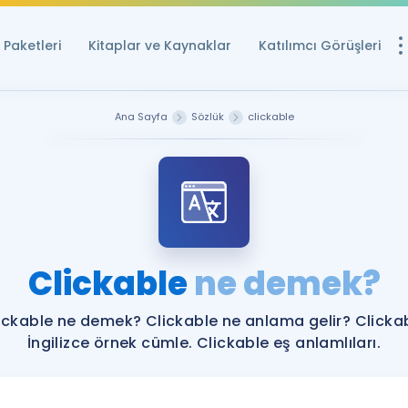
Paketleri
Kitaplar ve Kaynaklar
Katılımcı Görüşleri
Ücretsiz Kayna
Ana Sayfa
Sözlük
clickable
YDS ve YÖKDİL içi
Sözlük
İngilizce Sınavları
Puan Hesapla
Clickable
ne demek?
YDS ve YÖKDİL P
Remz
Rehberlik Aracı
ickable ne demek? Clickable ne anlama gelir? Clicka
YDS ve YÖKDİL'e H
İngilizce örnek cümle. Clickable eş anlamlıları.
ÖSYM Sınav Ta
Tüm ÖSYM Sınavl