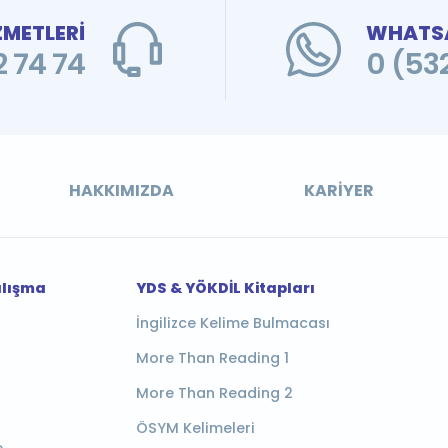
ZMETLERİ
WHATSA
 74 74
0 (53
HAKKIMIZDA
KARIYER
alışma
YDS & YÖKDİL Kitapları
İngilizce Kelime Bulmacası
More Than Reading 1
More Than Reading 2
ÖSYM Kelimeleri