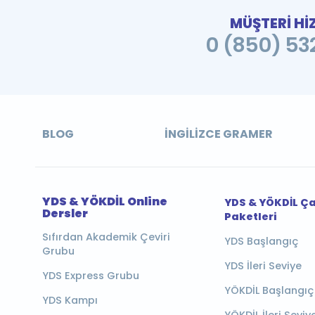
MÜŞTERİ Hİ
0 (850) 532
BLOG
İNGILIZCE GRAMER
YDS & YÖKDİL Online
YDS & YÖKDİL Ç
Dersler
Paketleri
Sıfırdan Akademik Çeviri
YDS Başlangıç
Grubu
YDS İleri Seviye
YDS Express Grubu
YÖKDİL Başlangıç
YDS Kampı