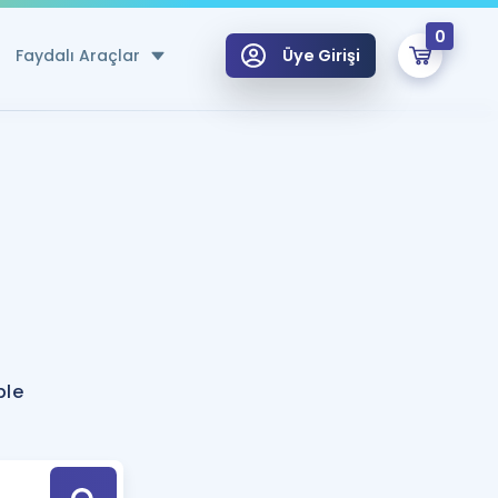
0
Faydalı Araçlar
Üye Girişi
klar
n Ücretsiz Kaynaklar
 için Özel Sözlük
Sepetin Şu An Boş.
ma
uan Hesaplama Aracı
i Hoca ile seni sınava hazırlayacak onlarca eğitim seni bekliyor!
Şifremi Hatırlamıyorum
GİRİŞ YAP
ble
azırlananlar için Öneriler
kvimi
ÜYE DEĞİLİM
arı Tek Takvimde