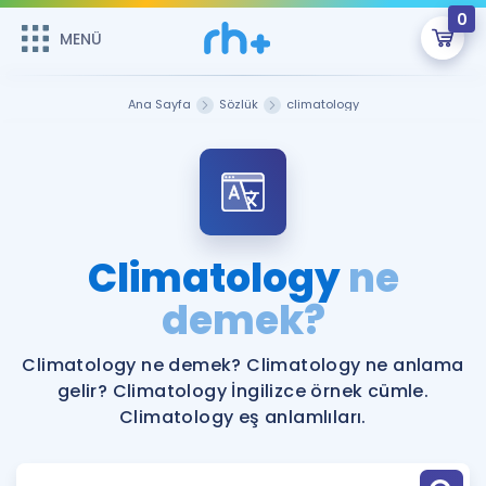
0
MENÜ
MENÜ
Üye Girişi
Ana Sayfa
Sözlük
climatology
Online Dersler
Sepetin Şu An Boş.
Çalışma Paketleri
Remzi Hoca ile seni sınava hazırlayacak onlarca eğitim seni
bekliyor!
Kitaplar ve Kaynaklar
GİRİŞ YAP
Climatology
ne
Katılımcı Görüşleri
demek?
Şifremi Hatırlamıyorum
ÜYE DEĞİLİM
Faydalı Araçlar
Climatology ne demek? Climatology ne anlama
gelir? Climatology İngilizce örnek cümle.
Ücretsiz Kaynaklar
Blog
İngilizce Gramer
Climatology eş anlamlıları.
Hakkımızda
Kariyer
Sözlük
Soru & Cevap
İletişim