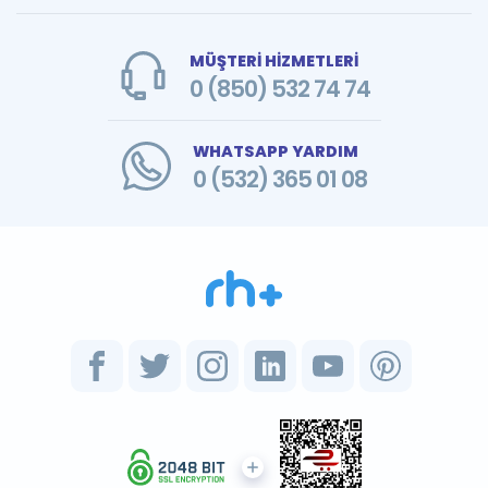
MÜŞTERİ HİZMETLERİ
0 (850) 532 74 74
WHATSAPP YARDIM
0 (532) 365 01 08