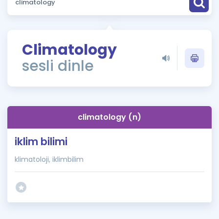
Puan Hesaplama
Rehberlik Aracı
Climatology
ÖSYM Sınav Takvimi
sesli dinle
Kampanyalar
Blog
climatology (n)
İngilizce Gramer
iklim bilimi
klimatoloji, iklimbilim