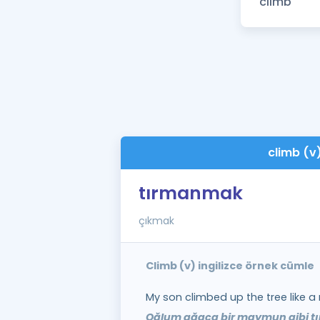
climb (v
tırmanmak
çıkmak
Climb (v) ingilizce örnek cümle
My son climbed up the tree like a
Oğlum ağaca bir maymun gibi t