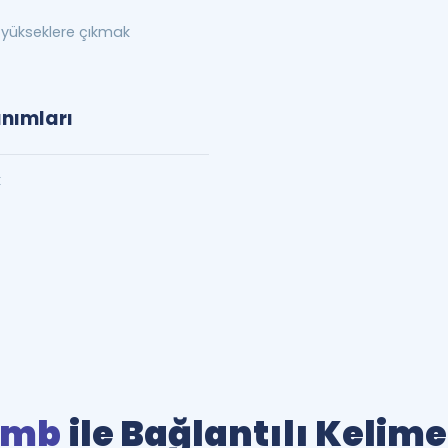
ükseklere çıkmak
anımları
k
imb
ile Bağlantılı Kelime