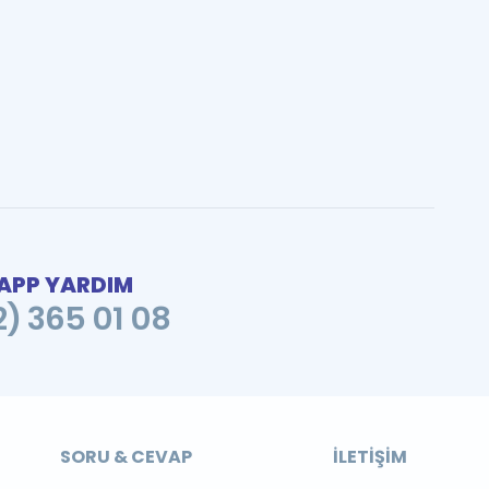
PP YARDIM
2) 365 01 08
SORU & CEVAP
İLETIŞIM