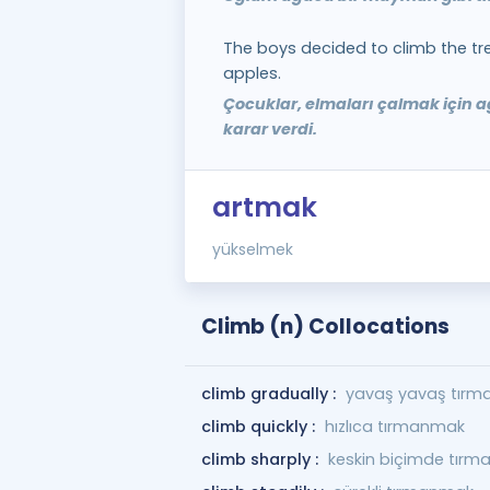
The boys decided to climb the tr
apples.
Çocuklar, elmaları çalmak için
karar verdi.
artmak
yükselmek
Climb (n) Collocations
climb gradually :
yavaş yavaş tır
climb quickly :
hızlıca tırmanmak
climb sharply :
keskin biçimde tır