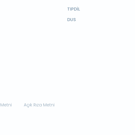
TIPDİL
DUS
 Metni
Açık Rıza Metni