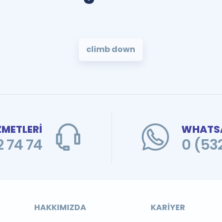
climb down
ZMETLERİ
WHATSA
 74 74
0 (53
HAKKIMIZDA
KARIYER