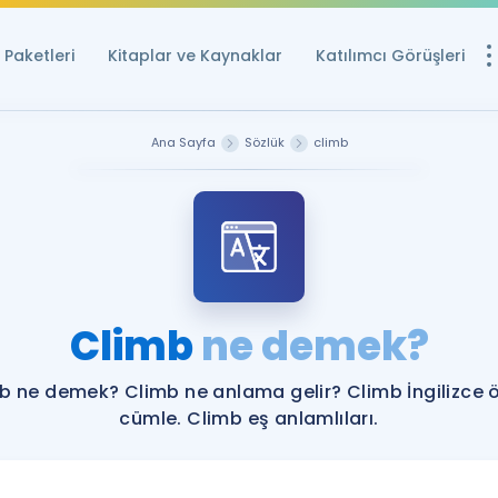
Paketleri
Kitaplar ve Kaynaklar
Katılımcı Görüşleri
Ücretsiz Kayna
Ana Sayfa
Sözlük
climb
YDS ve YÖKDİL içi
Sözlük
İngilizce Sınavları
Puan Hesapla
Climb
ne demek?
YDS ve YÖKDİL P
Remz
Rehberlik Aracı
b ne demek? Climb ne anlama gelir? Climb İngilizce 
YDS ve YÖKDİL'e H
cümle. Climb eş anlamlıları.
ÖSYM Sınav Ta
Tüm ÖSYM Sınavl