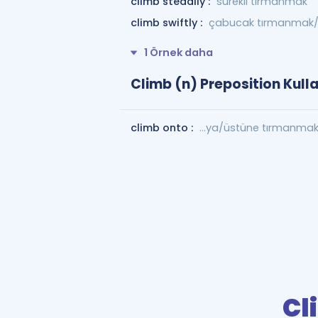
climb steadily :
sürekli tırmanmak
climb swiftly :
çabucak tırmanmak/y
1 Örnek daha
Climb (n) Preposition Kull
climb onto :
...ya/üstüne tırmanma
Cl