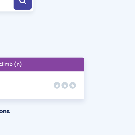
a Özel Fırsatlar
ınavlarla İlgili Haberler
er
 ve Konu Anlatımı
climb (n)
ions