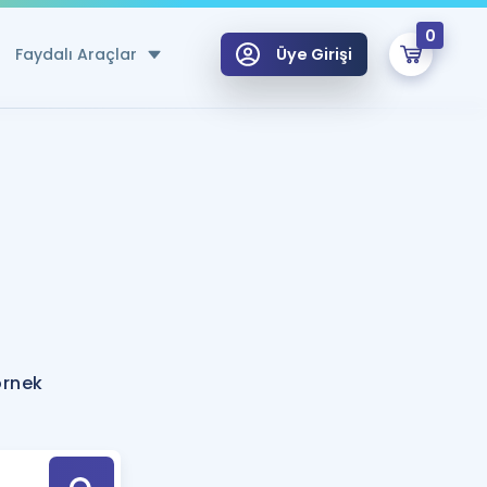
0
Faydalı Araçlar
Üye Girişi
klar
n Ücretsiz Kaynaklar
 için Özel Sözlük
Sepetin Şu An Boş.
ma
uan Hesaplama Aracı
i Hoca ile seni sınava hazırlayacak onlarca eğitim seni bekliyor!
Şifremi Hatırlamıyorum
GİRİŞ YAP
örnek
azırlananlar için Öneriler
kvimi
ÜYE DEĞİLİM
arı Tek Takvimde