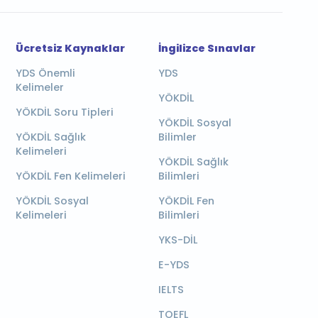
Ücretsiz Kaynaklar
İngilizce Sınavlar
YDS Önemli
YDS
Kelimeler
YÖKDİL
YÖKDİL Soru Tipleri
YÖKDİL Sosyal
YÖKDİL Sağlık
Bilimler
Kelimeleri
YÖKDİL Sağlık
YÖKDİL Fen Kelimeleri
Bilimleri
YÖKDİL Sosyal
YÖKDİL Fen
Kelimeleri
Bilimleri
YKS-DİL
E-YDS
IELTS
TOEFL