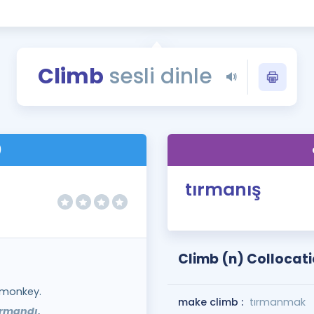
Kampanyalar
Eğitim ve Kitaplar
Blog
Climb
sesli dinle
YDS - YÖKDİL Tüm S
İngilizce Gram
İngilizce Gramer
)
tırmanış
Climb (n) Collocat
 monkey.
make climb :
tırmanmak
ırmandı.